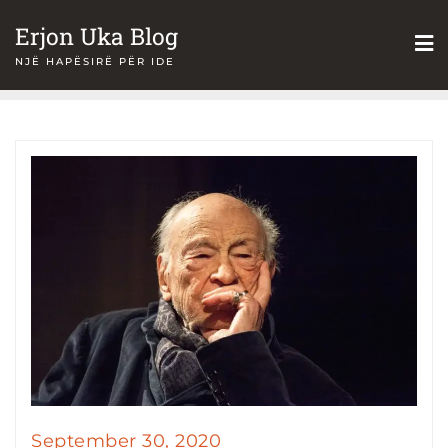
Skip
Erjon Uka Blog
to
NJË HAPËSIRË PËR IDE
content
September 30, 2020