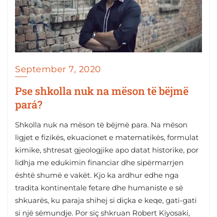
September 7, 2020
Pse shkolla nuk na mëson të bëjmë
pará?
Shkolla nuk na mëson të bëjmë para. Na mëson
ligjet e fizikës, ekuacionet e matematikës, formulat
kimike, shtresat gjeologjike apo datat historike, por
lidhja me edukimin financiar dhe sipërmarrjen
është shumë e vakët. Kjo ka ardhur edhe nga
tradita kontinentale fetare dhe humaniste e së
shkuarës, ku paraja shihej si diçka e keqe, gati-gati
si një sëmundje. Por siç shkruan Robert Kiyosaki,