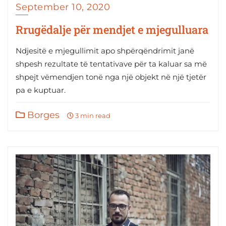
September 10, 2020
Rrugëdalje për mendjet e mjegulluara
Ndjesitë e mjegullimit apo shpërqëndrimit janë
shpesh rezultate të tentativave për ta kaluar sa më
shpejt vëmendjen tonë nga një objekt në një tjetër
pa e kuptuar.
Borges
3 min read