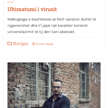
Ultimatumi i virusit
Ndërgjegja e bashkësisë së fatit njerëzor duhet të
rigjenerohet dhe t’i japë një karakter konkret
universilazimit të tij deri tani abstrakt.
Borges
5 min read