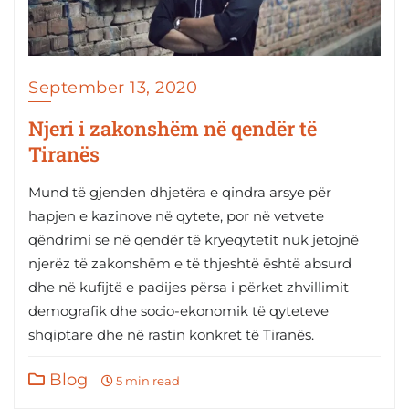
September 13, 2020
Njeri i zakonshëm në qendër të
Tiranës
Mund të gjenden dhjetëra e qindra arsye për
hapjen e kazinove në qytete, por në vetvete
qëndrimi se në qendër të kryeqytetit nuk jetojnë
njerëz të zakonshëm e të thjeshtë është absurd
dhe në kufijtë e padijes përsa i përket zhvillimit
demografik dhe socio-ekonomik të qyteteve
shqiptare dhe në rastin konkret të Tiranës.
Blog
5 min read