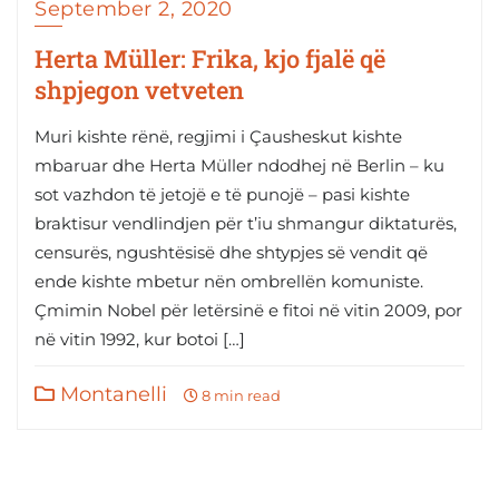
September 2, 2020
Herta Müller: Frika, kjo fjalë që
shpjegon vetveten
Muri kishte rënë, regjimi i Çausheskut kishte
mbaruar dhe Herta Müller ndodhej në Berlin – ku
sot vazhdon të jetojë e të punojë – pasi kishte
braktisur vendlindjen për t’iu shmangur diktaturës,
censurës, ngushtësisë dhe shtypjes së vendit që
ende kishte mbetur nën ombrellën komuniste.
Çmimin Nobel për letërsinë e fitoi në vitin 2009, por
në vitin 1992, kur botoi […]
Montanelli
8 min read