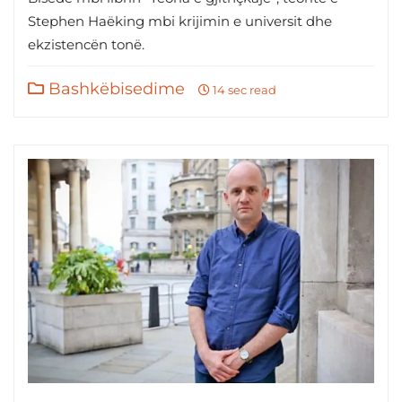
Stephen Haëking mbi krijimin e universit dhe
ekzistencën tonë.
Bashkëbisedime
14 sec read