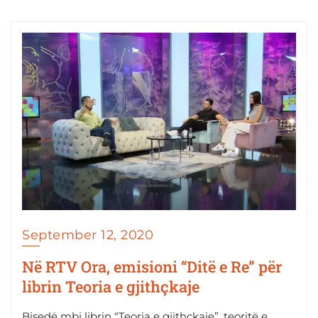
September 12, 2020
Në RTV Ora, emisioni “Ditë e Re” për
librin Teoria e gjithçkaje
Bisedë mbi librin “Teoria e gjithçkaje”, teoritë e