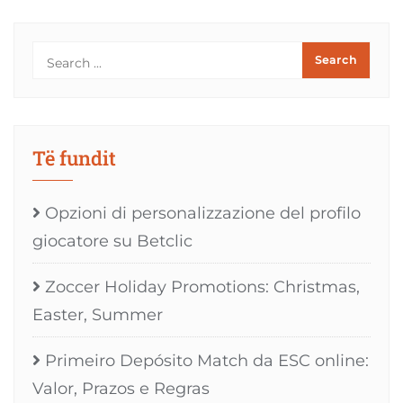
Të fundit
Opzioni di personalizzazione del profilo
giocatore su Betclic
Zoccer Holiday Promotions: Christmas,
Easter, Summer
Primeiro Depósito Match da ESC online:
Valor, Prazos e Regras