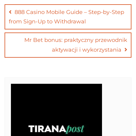
navigation
888 Casino Mobile Guide – Step-by-Step
from Sign-Up to Withdrawal
Mr Bet bonus: praktyczny przewodnik
aktywacji i wykorzystania