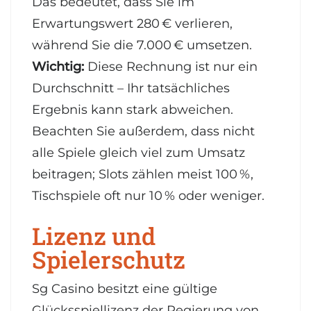
Das bedeutet, dass Sie im
Erwartungswert 280 € verlieren,
während Sie die 7.000 € umsetzen.
Wichtig:
Diese Rechnung ist nur ein
Durchschnitt – Ihr tatsächliches
Ergebnis kann stark abweichen.
Beachten Sie außerdem, dass nicht
alle Spiele gleich viel zum Umsatz
beitragen; Slots zählen meist 100 %,
Tischspiele oft nur 10 % oder weniger.
Lizenz und
Spielerschutz
Sg Casino besitzt eine gültige
Glücksspiellizenz der Regierung von