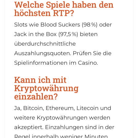
Welche Spiele haben den
höchsten RTP?
Slots wie Blood Suckers (98 %) oder
Jack in the Box (97,5 %) bieten
überdurchschnittliche
Auszahlungsquoten. Prüfen Sie die
Spielinformationen im Casino.
Kann ich mit
Kryptowährung
einzahlen?
Ja, Bitcoin, Ethereum, Litecoin und
weitere Kryptowährungen werden
akzeptiert. Einzahlungen sind in der
Regel innerhalb weniger Minuten