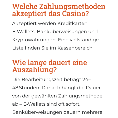
Welche Zahlungsmethoden
akzeptiert das Casino?
Akzeptiert werden Kreditkarten,
E‑Wallets, Banküberweisungen und
Kryptowährungen. Eine vollständige
Liste finden Sie im Kassenbereich.
Wie lange dauert eine
Auszahlung?
Die Bearbeitungszeit beträgt 24–
48 Stunden. Danach hängt die Dauer
von der gewählten Zahlungsmethode
ab – E‑Wallets sind oft sofort,
Banküberweisungen dauern mehrere