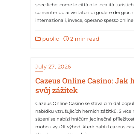
specifiche, come le città o le località turisti
consentendo ai visitatori di godere dei giochi
internazionali, invece, operano spesso online
public
2 min read
July 27, 2026
Cazeus Online Casino: Jak 
svůj zážitek
Cazeus Online Casino se stává čím dál populá
nabídku vzrušujících herních zážitků. S víc
sázení se nabízí hráčům jedinečná příležitos
mohou využít výhod, které nabízí cazeus casino