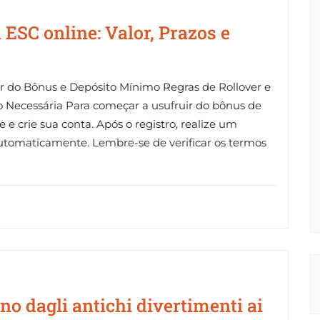
ESC online: Valor, Prazos e
or do Bônus e Depósito Mínimo Regras de Rollover e
 Necessária Para começar a usufruir do bônus de
e e crie sua conta. Após o registro, realize um
utomaticamente. Lembre-se de verificar os termos
ino dagli antichi divertimenti ai