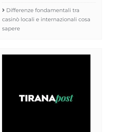
Differenze fondamentali tra
casinò locali e internazionali cosa
sapere