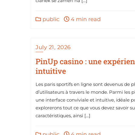
článek se zaměří na […]
public
4 min read
July 21, 2026
PinUp casino : une expérienc
intuitive
Les paris sportifs en ligne sont devenus de pl
d’utilisateurs à travers le monde. Parmi les 
une interface conviviale et intuitive, idéale 
explorerons tout ce que vous devez savoir sur 
caractéristiques, ainsi […]
public
4 min read