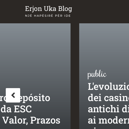
Skip
Erjon Uka Blog
to
NJË HAPËSIRË PËR IDE
content
public
L'evoluzi
ro Depósito
dei casin
 da ESC
antichi d
 Valor, Prazos
ai modern