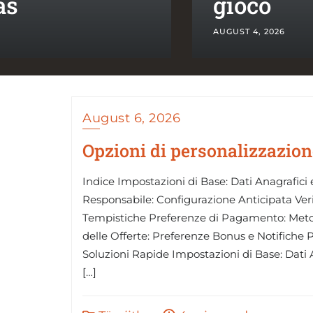
as
gioco
AUGUST 4, 2026
August 6, 2026
Opzioni di personalizzazione
Indice Impostazioni di Base: Dati Anagrafici 
Responsabile: Configurazione Anticipata Veri
Tempistiche Preferenze di Pagamento: Metod
delle Offerte: Preferenze Bonus e Notifiche 
Soluzioni Rapide Impostazioni di Base: Dati 
[…]