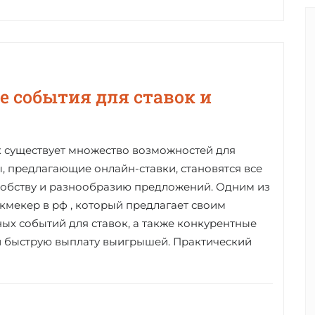
е события для ставок и
к существует множество возможностей для
 предлагающие онлайн-ставки, становятся все
добству и разнообразию предложений. Одним из
кмекер в рф , который предлагает своим
ых событий для ставок, а также конкурентные
и быструю выплату выигрышей. Практический