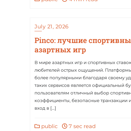
July 21, 2026
Pinco: лучшие спортивны
азартных игр
В мире азартных игр и спортивных ставо
любителей острых ощущений. Платформы,
более популярными благодаря своему у
таких сервисов является официальный бу
пользователям отличный выбор спортивн
коэффициенты, безопасные транзакции 
вход в […]
public
7 sec read