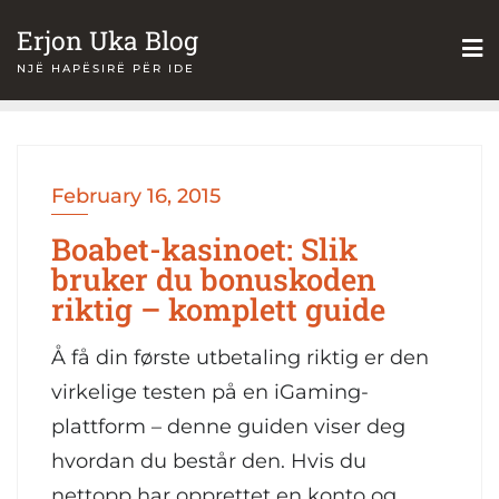
Skip
Erjon Uka Blog
to
NJË HAPËSIRË PËR IDE
content
February 16, 2015
Boabet-kasinoet: Slik
bruker du bonuskoden
riktig – komplett guide
Å få din første utbetaling riktig er den
virkelige testen på en iGaming-
plattform – denne guiden viser deg
hvordan du består den. Hvis du
nettopp har opprettet en konto og