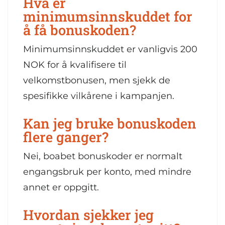
Hva er
minimumsinnskuddet for
å få bonuskoden?
Minimumsinnskuddet er vanligvis 200
NOK for å kvalifisere til
velkomstbonusen, men sjekk de
spesifikke vilkårene i kampanjen.
Kan jeg bruke bonuskoden
flere ganger?
Nei, boabet bonuskoder er normalt
engangsbruk per konto, med mindre
annet er oppgitt.
Hvordan sjekker jeg