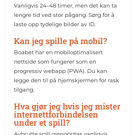
Vanligvis 24–48 timer, men det kan ta
lengre tid ved stor pågang. Sørg for å
laste opp tydelige bilder av ID.
Kan jeg spille på mobil?
Boabet har en mobiloptimalisert
nettside som fungerer som en
progressiv webapp (PWA). Du kan
legge den til på hjemskjermen for rask
tilgang.
Hva gjør jeg hvis jeg mister
internettforbindelsen
under et spill?
Avbrutte spill gjenopptas vanligvis