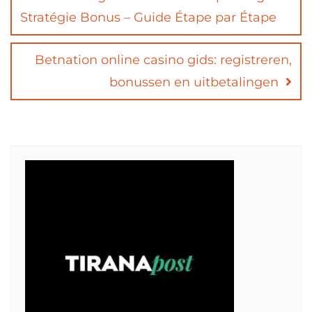
Stratégie Bonus – Guide Étape par Étape
Betnation online casino gids: registreren,
bonussen en uitbetalingen