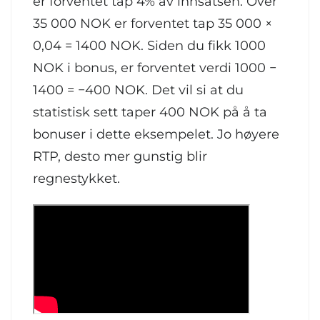
er forventet tap 4% av innsatsen. Over
35 000 NOK er forventet tap 35 000 ×
0,04 = 1400 NOK. Siden du fikk 1000
NOK i bonus, er forventet verdi 1000 −
1400 = −400 NOK. Det vil si at du
statistisk sett taper 400 NOK på å ta
bonuser i dette eksempelet. Jo høyere
RTP, desto mer gunstig blir
regnestykket.