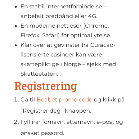
En stabil internettforbindelse –
anbefalt bredbånd eller 4G.
En moderne nettleser (Chrome,
Firefox, Safari) for optimal ytelse.
Klar over at gevinster fra Curacao-
lisensierte casinoer kan være
skattepliktige i Norge – sjekk med
Skatteetaten.
Registrering
Gå til
Boabet promo code
og klikk på
“Registrer deg”-knappen.
Fyll inn fornavn, etternavn, e-post og
ønsket passord.