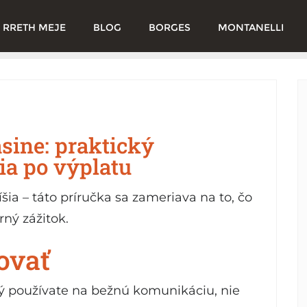
RRETH MEJE
BLOG
BORGES
MONTANELLI
asine: praktický
ia po výplatu
íšia – táto príručka sa zameriava na to, čo
rný zážitok.
ovať
orý používate na bežnú komunikáciu, nie