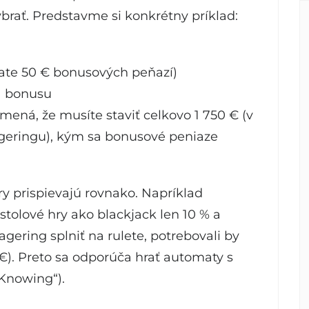
ybrať. Predstavme si konkrétny príklad:
kate 50 € bonusových peňazí)
a bonusu
amená, že musíte staviť celkovo 1 750 € (v
ageringu), kým sa bonusové peniaze
ry prispievajú rovnako. Napríklad
 stolové hry ako blackjack len 10 % a
agering splniť na rulete, potrebovali by
0 €). Preto sa odporúča hrať automaty s
 Knowing“).