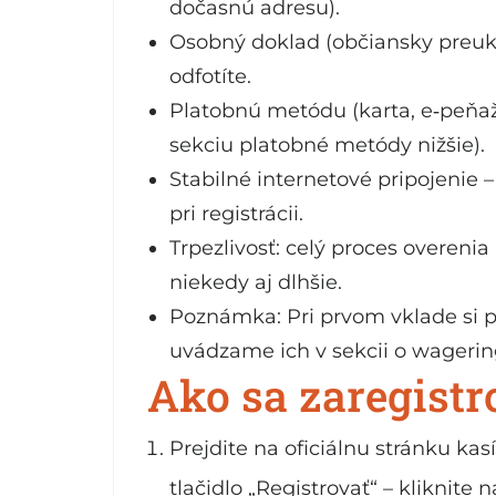
dočasnú adresu).
Osobný doklad (občiansky preuka
odfotíte.
Platobnú metódu (karta, e‑peňa
sekciu platobné metódy nižšie).
Stabilné internetové pripojenie
pri registrácii.
Trpezlivosť: celý proces overenia
niekedy aj dlhšie.
Poznámka: Pri prvom vklade si 
uvádzame ich v sekcii o wagerin
Ako sa zaregistr
Prejdite na oficiálnu stránku k
tlačidlo „Registrovať“ – kliknite n