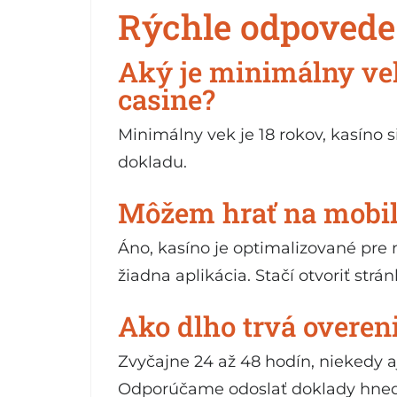
Rýchle odpovede
Aký je minimálny vek
casine?
Minimálny vek je 18 rokov, kasíno s
dokladu.
Môžem hrať na mobil
Áno, kasíno je optimalizované pre 
žiadna aplikácia. Stačí otvoriť strán
Ako dlho trvá overen
Zvyčajne 24 až 48 hodín, niekedy aj
Odporúčame odoslať doklady hneď p