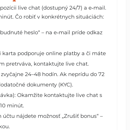
ozícii live chat (dostupný 24/7) a e‑mail.
minút. Čo robiť v konkrétnych situáciách:
abudnuté heslo“ – na e‑mail príde odkaz
i karta podporuje online platby a či máte
m pretrváva, kontaktujte live chat.
 zvyčajne 24–48 hodín. Ak neprídu do 72
i dodatočné dokumenty (KYC).
ávka): Okamžite kontaktujte live chat s
 10 minút.
 účtu nájdete možnosť „Zrušiť bonus“ –
kou.