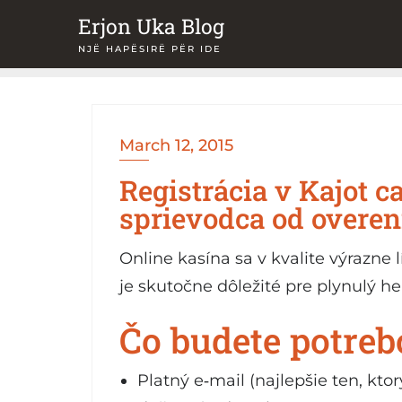
Skip
Erjon Uka Blog
to
NJË HAPËSIRË PËR IDE
content
March 12, 2015
Registrácia v Kajot c
sprievodca od overen
Online kasína sa v kvalite výrazne l
je skutočne dôležité pre plynulý he
Čo budete potreb
Platný e‑mail (najlepšie ten, kt