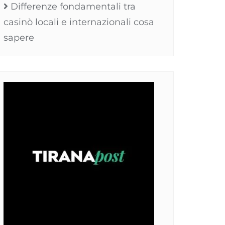
Differenze fondamentali tra
casinò locali e internazionali cosa
sapere