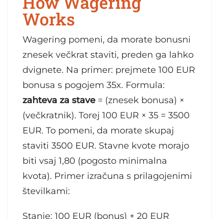
How Wagering
Works
Wagering pomeni, da morate bonusni
znesek večkrat staviti, preden ga lahko
dvignete. Na primer: prejmete 100 EUR
bonusa s pogojem 35x. Formula:
zahteva za stave
= (znesek bonusa) ×
(večkratnik). Torej 100 EUR × 35 = 3500
EUR. To pomeni, da morate skupaj
staviti 3500 EUR. Stavne kvote morajo
biti vsaj 1,80 (pogosto minimalna
kvota). Primer izračuna s prilagojenimi
številkami:
Stanje: 100 EUR (bonus) + 20 EUR