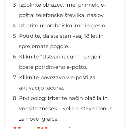
Izpolnite obrazec: ime, priimek, e-
pošta, telefonska številka, naslov.
Izberite uporabniško ime in geslo.
Potrdite, da ste stari vsaj 18 let in
sprejemate pogoje.
Kliknite “Ustvari račun” – prejeli
boste potrditveno e-pošto.
Kliknite povezavo v e-pošti za
aktivacijo računa.
Prvi polog: izberite način plačila in
vnesite znesek – velja e stave bonus
za nove igralce.