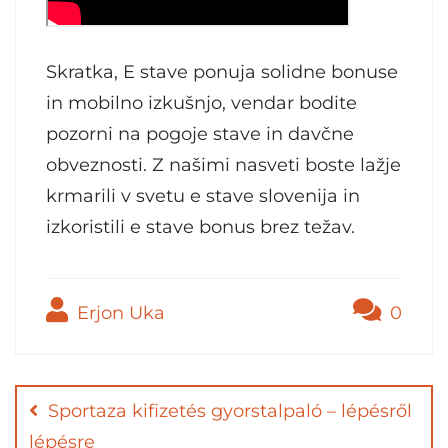
Skratka, E stave ponuja solidne bonuse
in mobilno izkušnjo, vendar bodite
pozorni na pogoje stave in davčne
obveznosti. Z našimi nasveti boste lažje
krmarili v svetu e stave slovenija in
izkoristili e stave bonus brez težav.
Erjon Uka
0
Post
navigation
Sportaza kifizetés gyorstalpaló – lépésről
lépésre