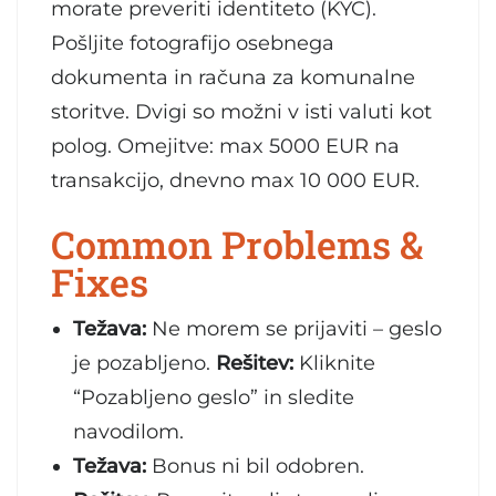
morate preveriti identiteto (KYC).
Pošljite fotografijo osebnega
dokumenta in računa za komunalne
storitve. Dvigi so možni v isti valuti kot
polog. Omejitve: max 5000 EUR na
transakcijo, dnevno max 10 000 EUR.
Common Problems &
Fixes
Težava:
Ne morem se prijaviti – geslo
je pozabljeno.
Rešitev:
Kliknite
“Pozabljeno geslo” in sledite
navodilom.
Težava:
Bonus ni bil odobren.