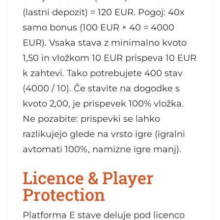
(lastni depozit) = 120 EUR. Pogoj: 40x
samo bonus (100 EUR × 40 = 4000
EUR). Vsaka stava z minimalno kvoto
1,50 in vložkom 10 EUR prispeva 10 EUR
k zahtevi. Tako potrebujete 400 stav
(4000 / 10). Če stavite na dogodke s
kvoto 2,00, je prispevek 100% vložka.
Ne pozabite: prispevki se lahko
razlikujejo glede na vrsto igre (igralni
avtomati 100%, namizne igre manj).
Licence & Player
Protection
Platforma E stave deluje pod licenco