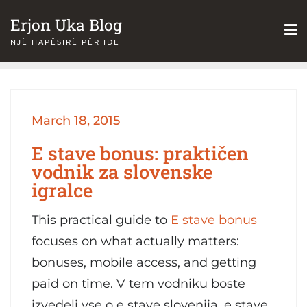
Skip
Erjon Uka Blog
to
NJË HAPËSIRË PËR IDE
content
March 18, 2015
E stave bonus: praktičen
vodnik za slovenske
igralce
This practical guide to
E stave bonus
focuses on what actually matters:
bonuses, mobile access, and getting
paid on time. V tem vodniku boste
izvedeli vse o e stave slovenija, e stave