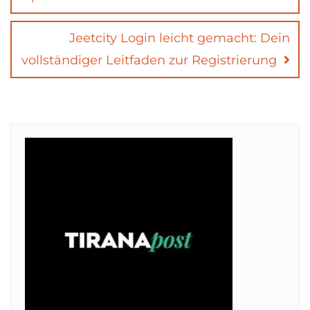
Jeetcity Login leicht gemacht: Dein
vollständiger Leitfaden zur Registrierung