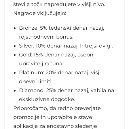
števila točk napredujete v višji nivo.
Nagrade vključujejo:
Bronze: 5% tedenski denar nazaj,
rojstnodnevni bonus.
Silver: 10% denar nazaj, hitrejši dvigi.
Gold: 15% denar nazaj, osebni
upravitelj računa.
Platinum: 20% denar nazaj, višji
dnevni limiti.
Diamond: 25% denar nazaj, vabila na
ekskluzivne dogodke.
Priporočamo, da redno preverjate
promocije in uporabite e stave
aplikacija za enostavno sledenje