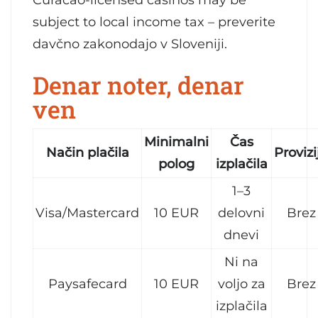
Curacao-licensed casinos may be
subject to local income tax – preverite
davčno zakonodajo v Sloveniji.
Denar noter, denar
ven
Minimalni
Čas
Način plačila
Provizi
polog
izplačila
1–3
Visa/Mastercard
10 EUR
delovni
Brez
dnevi
Ni na
Paysafecard
10 EUR
voljo za
Brez
izplačila