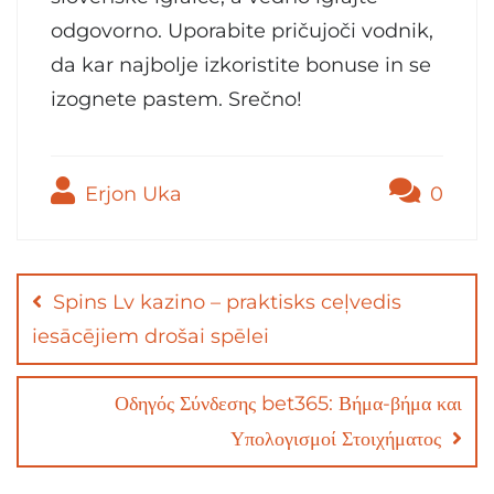
odgovorno. Uporabite pričujoči vodnik,
da kar najbolje izkoristite bonuse in se
izognete pastem. Srečno!
Erjon Uka
0
Post
navigation
Spins Lv kazino – praktisks ceļvedis
iesācējiem drošai spēlei
Οδηγός Σύνδεσης bet365: Βήμα-βήμα και
Υπολογισμοί Στοιχήματος