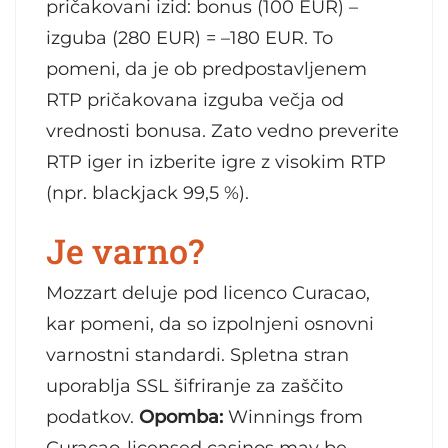
pričakovani izid: bonus (100 EUR) –
izguba (280 EUR) = –180 EUR. To
pomeni, da je ob predpostavljenem
RTP pričakovana izguba večja od
vrednosti bonusa. Zato vedno preverite
RTP iger in izberite igre z visokim RTP
(npr. blackjack 99,5 %).
Je varno?
Mozzart deluje pod licenco Curacao,
kar pomeni, da so izpolnjeni osnovni
varnostni standardi. Spletna stran
uporablja SSL šifriranje za zaščito
podatkov.
Opomba:
Winnings from