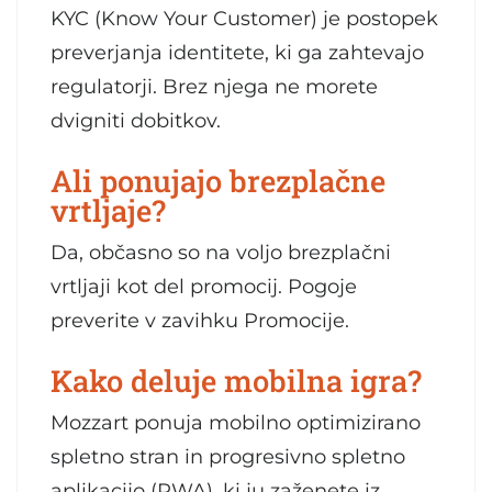
KYC (Know Your Customer) je postopek
preverjanja identitete, ki ga zahtevajo
regulatorji. Brez njega ne morete
dvigniti dobitkov.
Ali ponujajo brezplačne
vrtljaje?
Da, občasno so na voljo brezplačni
vrtljaji kot del promocij. Pogoje
preverite v zavihku Promocije.
Kako deluje mobilna igra?
Mozzart ponuja mobilno optimizirano
spletno stran in progresivno spletno
aplikacijo (PWA), ki ju zaženete iz