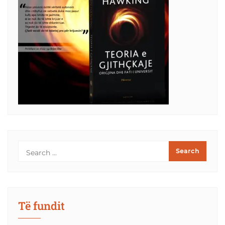
Të fundit