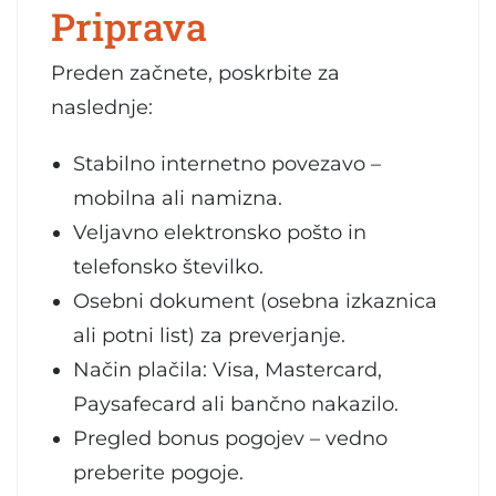
Priprava
Preden začnete, poskrbite za
naslednje:
Stabilno internetno povezavo –
mobilna ali namizna.
Veljavno elektronsko pošto in
telefonsko številko.
Osebni dokument (osebna izkaznica
ali potni list) za preverjanje.
Način plačila: Visa, Mastercard,
Paysafecard ali bančno nakazilo.
Pregled bonus pogojev – vedno
preberite pogoje.