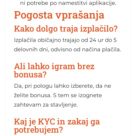
ni potrebe po namestitvi aplikacije.
Pogosta vprašanja
Kako dolgo traja izplačilo?
Izplačila običajno trajajo od 24 ur do 5
delovnih dni, odvisno od načina plačila.
Ali lahko igram brez
bonusa?
Da, pri pologu lahko izberete, da ne
želite bonusa. S tem se izognete
zahtevam za stavljenje.
Kaj je KYC in zakaj ga
potrebujem?