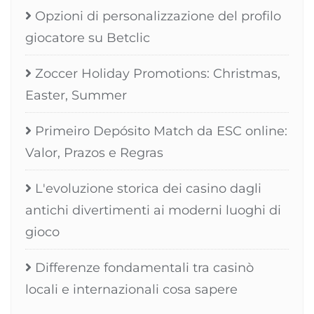
Opzioni di personalizzazione del profilo
giocatore su Betclic
Zoccer Holiday Promotions: Christmas,
Easter, Summer
Primeiro Depósito Match da ESC online:
Valor, Prazos e Regras
L'evoluzione storica dei casino dagli
antichi divertimenti ai moderni luoghi di
gioco
Differenze fondamentali tra casinò
locali e internazionali cosa sapere