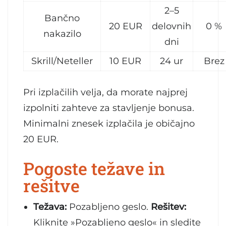
2–5
Bančno
20 EUR
delovnih
0 %
nakazilo
dni
Skrill/Neteller
10 EUR
24 ur
Brez
Pri izplačilih velja, da morate najprej
izpolniti zahteve za stavljenje bonusa.
Minimalni znesek izplačila je običajno
20 EUR.
Pogoste težave in
rešitve
Težava:
Pozabljeno geslo.
Rešitev:
Kliknite »Pozabljeno geslo« in sledite