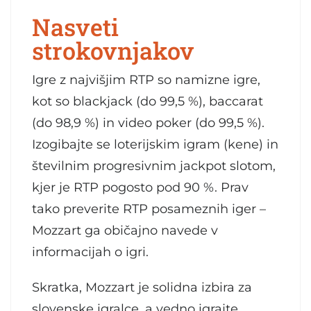
Nasveti
strokovnjakov
Igre z najvišjim RTP so namizne igre,
kot so blackjack (do 99,5 %), baccarat
(do 98,9 %) in video poker (do 99,5 %).
Izogibajte se loterijskim igram (kene) in
številnim progresivnim jackpot slotom,
kjer je RTP pogosto pod 90 %. Prav
tako preverite RTP posameznih iger –
Mozzart ga običajno navede v
informacijah o igri.
Skratka, Mozzart je solidna izbira za
slovenske igralce, a vedno igrajte