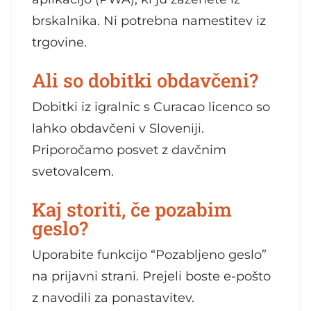
brskalnika. Ni potrebna namestitev iz
trgovine.
Ali so dobitki obdavčeni?
Dobitki iz igralnic s Curacao licenco so
lahko obdavčeni v Sloveniji.
Priporočamo posvet z davčnim
svetovalcem.
Kaj storiti, če pozabim
geslo?
Uporabite funkcijo “Pozabljeno geslo”
na prijavni strani. Prejeli boste e-pošto
z navodili za ponastavitev.