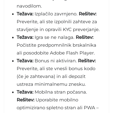
navodilom.
Težava:
Izplačilo zavrnjeno.
Rešitev:
Preverite, ali ste izpolnili zahteve za
stavljenje in opravili KYC preverjanje.
Težava:
Igra se ne nalaga.
Rešitev:
Počistite predpomnilnik brskalnika
ali posodobite Adobe Flash Player.
Težava:
Bonus ni aktiviran.
Rešitev:
Preverite, ali ste vnesli bonus kodo
(če je zahtevana) in ali depozit
ustreza minimalnemu znesku.
Težava:
Mobilna stran počasna.
Rešitev:
Uporabite mobilno
optimizirano spletno stran ali PWA –