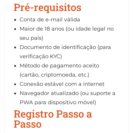
Pré-requisitos
Conta de e-mail válida
Maior de 18 anos (ou idade legal no
seu país)
Documento de identificação (para
verificação KYC)
Método de pagamento aceito
(cartão, criptomoeda, etc.)
Conexão estável com a internet
Navegador atualizado (ou suporte a
PWA para dispositivo móvel)
Registro Passo a
Passo