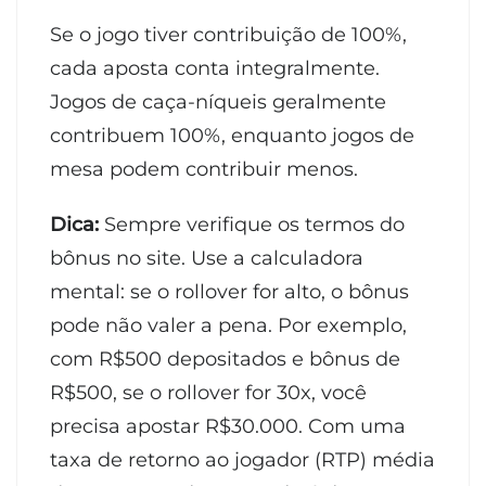
Se o jogo tiver contribuição de 100%,
cada aposta conta integralmente.
Jogos de caça-níqueis geralmente
contribuem 100%, enquanto jogos de
mesa podem contribuir menos.
Dica:
Sempre verifique os termos do
bônus no site. Use a calculadora
mental: se o rollover for alto, o bônus
pode não valer a pena. Por exemplo,
com R$500 depositados e bônus de
R$500, se o rollover for 30x, você
precisa apostar R$30.000. Com uma
taxa de retorno ao jogador (RTP) média