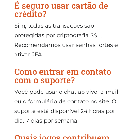
É seguro usar cartão de
crédito?
Sim, todas as transações são
protegidas por criptografia SSL.
Recomendamos usar senhas fortes e
ativar 2FA.
Como entrar em contato
com o suporte?
Você pode usar o chat ao vivo, e-mail
ou o formulário de contato no site. O
suporte está disponível 24 horas por
dia, 7 dias por semana.
Quais jogos contribuem