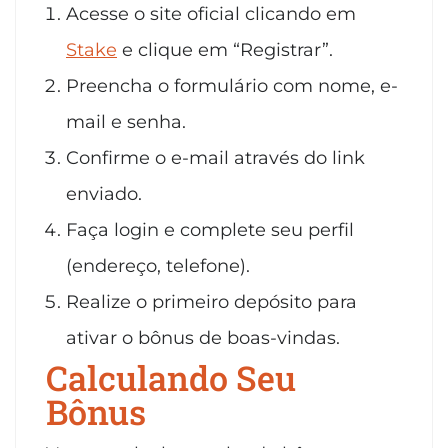
Acesse o site oficial clicando em
Stake
e clique em “Registrar”.
Preencha o formulário com nome, e-
mail e senha.
Confirme o e-mail através do link
enviado.
Faça login e complete seu perfil
(endereço, telefone).
Realize o primeiro depósito para
ativar o bônus de boas-vindas.
Calculando Seu
Bônus