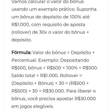
Vamos calcular o valor do bônus
usando um exemplo prático. Suponha
um bônus de depósito de 100% até
R$1.000, com requisito de aposta
(rollover) de 30x o valor do bônus +
depósito.
Fórmula:
Valor do bônus = Depósito ×
Percentual. Exemplo: Depositando
R$500, bônus = R$500 × 100% = R$500.
Saldo total = R$1.000. Rollover =
(Depósito + Bônus) × 30 = (R$500 +
R$500) × 30 = R$30.000. Para liberar o
bônus, você precisa apostar R$30.000
em jogos elegíveis.