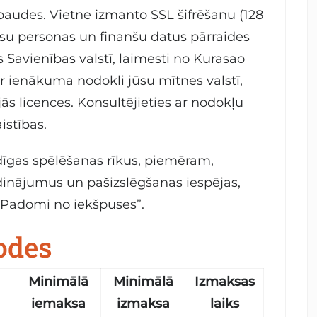
baudes. Vietne izmanto SSL šifrēšanu (128
jūsu personas un finanšu datus pārraides
s Savienības valstī, laimesti no Kurasao
 ar ienākuma nodokli jūsu mītnes valstī,
jās licences. Konsultējieties ar nodokļu
istības.
dīgas spēlēšanas rīkus, piemēram,
ādinājumus un pašizslēgšanas iespējas,
 “Padomi no iekšpuses”.
odes
Minimālā
Minimālā
Izmaksas
iemaksa
izmaksa
laiks