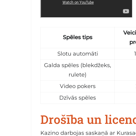
Veic
Spēles tips
pr
Slotu automāti
Galda spēles (blekdžeks,
rulete)
Video pokers
Dzīvās spēles
Drošība un licen
Kazino darbojas saskaņā ar Kurasa