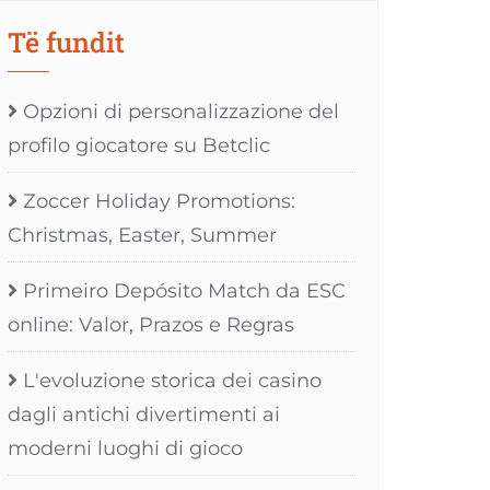
Të fundit
Opzioni di personalizzazione del
profilo giocatore su Betclic
Zoccer Holiday Promotions:
Christmas, Easter, Summer
Primeiro Depósito Match da ESC
online: Valor, Prazos e Regras
L'evoluzione storica dei casino
dagli antichi divertimenti ai
moderni luoghi di gioco