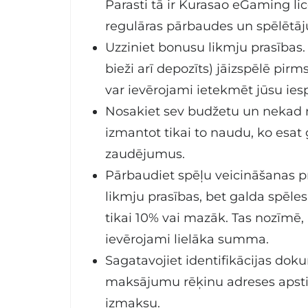
Parasti tā ir Kurasao eGaming l
regulāras pārbaudes un spēlētāju
Uzziniet bonusu likmju prasības
bieži arī depozīts) jāizspēlē pir
var ievērojami ietekmēt jūsu ies
Nosakiet sev budžetu un nekad ne
izmantot tikai to naudu, ko esat
zaudējumus.
Pārbaudiet spēļu veicināšanas pr
likmju prasības, bet galda spēles
tikai 10% vai mazāk. Tas nozīmē, k
ievērojami lielāka summa.
Sagatavojiet identifikācijas do
maksājumu rēķinu adreses apstip
izmaksu.