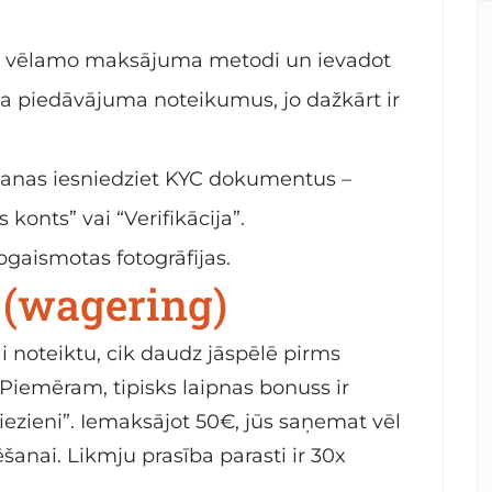
ies vēlamo maksājuma metodi un ievadot
a piedāvājuma noteikumus, jo dažkārt ir
šanas iesniedziet KYC dokumentus –
 konts” vai “Verifikācija”.
pgaismotas fotogrāfijas.
 (wagering)
lai noteiktu, cik daudz jāspēlē pirms
iemēram, tipisks laipnas bonuss ir
ezieni”. Iemaksājot 50€, jūs saņemat vēl
anai. Likmju prasība parasti ir 30x