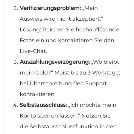
Verifizierungsproblem:
„Mein
Ausweis wird nicht akzeptiert.“
Lösung: Reichen Sie hochauflösende
Fotos ein und kontaktieren Sie den
Live-Chat.
Auszahlungsverzögerung:
„Wo bleibt
mein Geld?“ Meist bis zu 3 Werktage;
bei Überschreitung den Support
kontaktieren.
Selbstausschluss:
„Ich möchte mein
Konto sperren lassen.“ Nutzen Sie
die Selbstausschlussfunktion in den