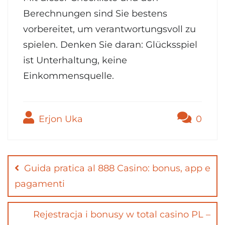
Berechnungen sind Sie bestens
vorbereitet, um verantwortungsvoll zu
spielen. Denken Sie daran: Glücksspiel
ist Unterhaltung, keine
Einkommensquelle.
Erjon Uka
0
Post
navigation
Guida pratica al 888 Casino: bonus, app e
pagamenti
Rejestracja i bonusy w total casino PL –