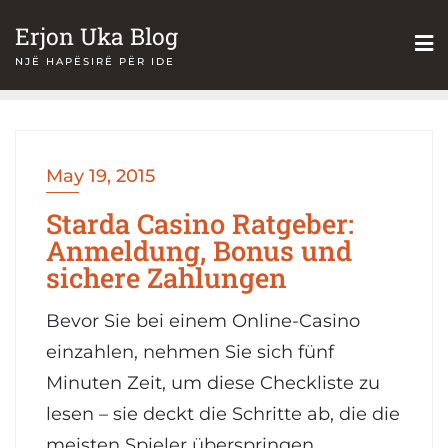
Skip
Erjon Uka Blog
to
NJË HAPËSIRË PËR IDE
content
May 19, 2015
Starda Casino Ratgeber:
Anmeldung, Bonus und
sichere Zahlungen
Bevor Sie bei einem Online-Casino
einzahlen, nehmen Sie sich fünf
Minuten Zeit, um diese Checkliste zu
lesen – sie deckt die Schritte ab, die die
meisten Spieler überspringen.