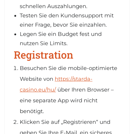
schnellen Auszahlungen.
Testen Sie den Kundensupport mit
einer Frage, bevor Sie einzahlen.
Legen Sie ein Budget fest und
nutzen Sie Limits.
Registration
Besuchen Sie die mobile-optimierte
Website von
https://starda-
casino.eu/hu/
über Ihren Browser –
eine separate App wird nicht
benötigt.
Klicken Sie auf „Registrieren“ und
geben Sie Ihre E-Mail, ein sicheres