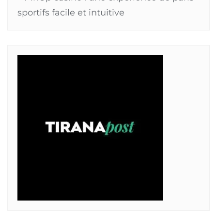
sportifs facile et intuitive