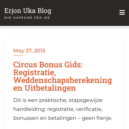
Skip
Erjon Uka Blog
to
NJË HAPËSIRË PËR IDE
content
May 27, 2015
Circus Bonus Gids:
Registratie,
Weddenschapsberekening
en Uitbetalingen
Dit is een praktische, stapsgewijze
handleiding: registratie, verificatie,
bonussen en betalingen – geen franje.