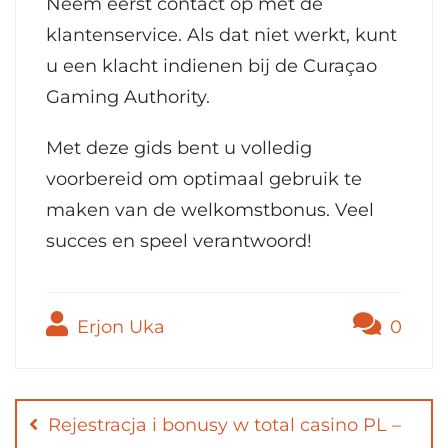
Neem eerst contact op met de
klantenservice. Als dat niet werkt, kunt
u een klacht indienen bij de Curaçao
Gaming Authority.
Met deze gids bent u volledig
voorbereid om optimaal gebruik te
maken van de welkomstbonus. Veel
succes en speel verantwoord!
Erjon Uka
0
Post
navigation
Rejestracja i bonusy w total casino PL –