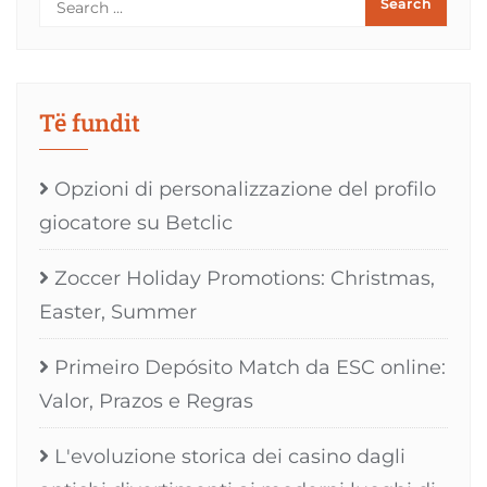
Të fundit
Opzioni di personalizzazione del profilo
giocatore su Betclic
Zoccer Holiday Promotions: Christmas,
Easter, Summer
Primeiro Depósito Match da ESC online:
Valor, Prazos e Regras
L'evoluzione storica dei casino dagli