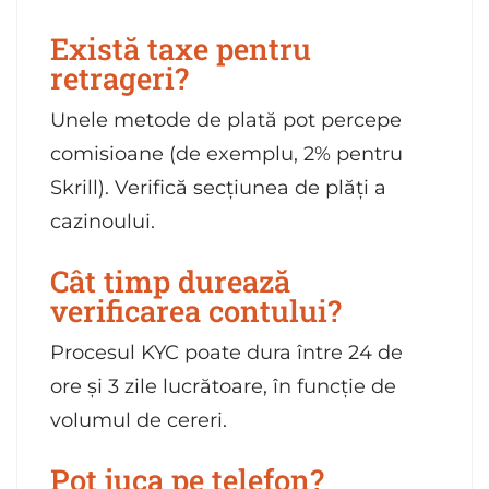
Există taxe pentru
retrageri?
Unele metode de plată pot percepe
comisioane (de exemplu, 2% pentru
Skrill). Verifică secțiunea de plăți a
cazinoului.
Cât timp durează
verificarea contului?
Procesul KYC poate dura între 24 de
ore și 3 zile lucrătoare, în funcție de
volumul de cereri.
Pot juca pe telefon?