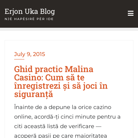
Skip
Erjon Uka Blog
to
NJË HAPËSIRË PËR IDE
content
July 9, 2015
Ghid practic Malina
Casino: Cum să te
înregistrezi și să joci în
siguranță
Înainte de a depune la orice cazino
online, acordă-ți cinci minute pentru a
citi această listă de verificare —
acoperă pașii pe care majoritatea