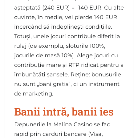
așteptată (240 EUR) = -140 EUR. Cu alte
cuvinte, în medie, vei pierde 140 EUR
încercând să îndeplinești condițiile.
Totuși, unele jocuri contribuie diferit la
rulaj (de exemplu, sloturile 100%,
jocurile de masă 10%). Alege jocuri cu
contribuție mare și RTP ridicat pentru a
îmbunătăți șansele. Reține: bonusurile
nu sunt „bani gratis”, ci un instrument
de marketing.
Banii intră, banii ies
Depunerile la Malina Casino se fac
rapid prin carduri bancare (Visa,