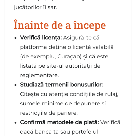
jucătorilor îi sar.
Înainte de a începe
Verifică licența:
Asigură-te că
platforma deține o licență valabilă
(de exemplu, Curaçao) și că este
listată pe site-ul autorității de
reglementare.
Studiază termenii bonusurilor:
Citește cu atenție condițiile de rulaj,
sumele minime de depunere și
restricțiile de pariere.
Confirmă metodele de plată:
Verifică
dacă banca ta sau portofelul