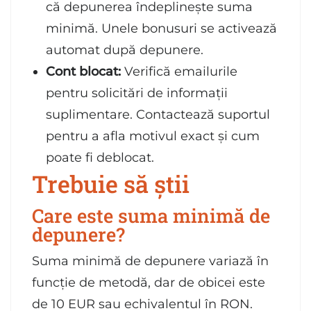
că depunerea îndeplinește suma
minimă. Unele bonusuri se activează
automat după depunere.
Cont blocat:
Verifică emailurile
pentru solicitări de informații
suplimentare. Contactează suportul
pentru a afla motivul exact și cum
poate fi deblocat.
Trebuie să știi
Care este suma minimă de
depunere?
Suma minimă de depunere variază în
funcție de metodă, dar de obicei este
de 10 EUR sau echivalentul în RON.