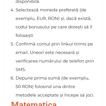
disponibilă.
Selectează moneda preferată (de
exemplu, EUR, RON) și, dacă există,
codul bonusului pe care dorești să îl
folosești.
Confirmă contul prin linkul trimis pe
email. Uneori este necesară și
verificarea numărului de telefon prin
SMS.
Depune prima sumă (de exemplu,
50 RON) folosind una dintre
metodele acceptate și începe să joci.
Matematica