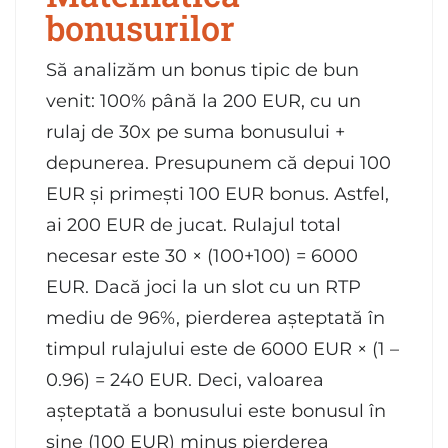
bonusurilor
Să analizăm un bonus tipic de bun
venit: 100% până la 200 EUR, cu un
rulaj de 30x pe suma bonusului +
depunerea. Presupunem că depui 100
EUR și primești 100 EUR bonus. Astfel,
ai 200 EUR de jucat. Rulajul total
necesar este 30 × (100+100) = 6000
EUR. Dacă joci la un slot cu un RTP
mediu de 96%, pierderea așteptată în
timpul rulajului este de 6000 EUR × (1 –
0.96) = 240 EUR. Deci, valoarea
așteptată a bonusului este bonusul în
sine (100 EUR) minus pierderea