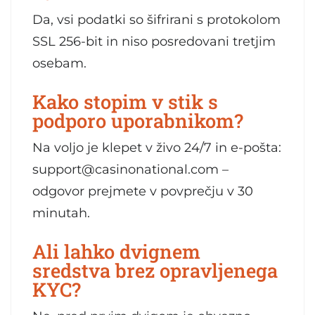
Da, vsi podatki so šifrirani s protokolom
SSL 256-bit in niso posredovani tretjim
osebam.
Kako stopim v stik s
podporo uporabnikom?
Na voljo je klepet v živo 24/7 in e-pošta:
support@casinonational.com –
odgovor prejmete v povprečju v 30
minutah.
Ali lahko dvignem
sredstva brez opravljenega
KYC?