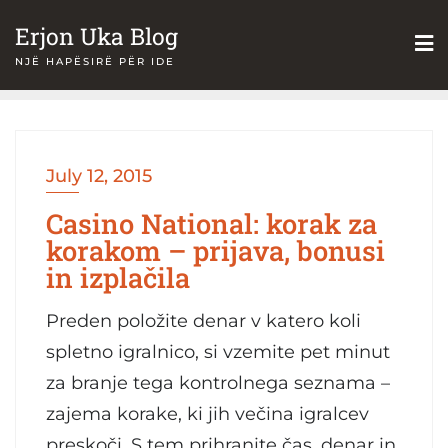
Skip
Erjon Uka Blog
to
NJË HAPËSIRË PËR IDE
content
July 12, 2015
Casino National: korak za
korakom – prijava, bonusi
in izplačila
Preden položite denar v katero koli
spletno igralnico, si vzemite pet minut
za branje tega kontrolnega seznama –
zajema korake, ki jih večina igralcev
preskoči. S tem prihranite čas, denar in