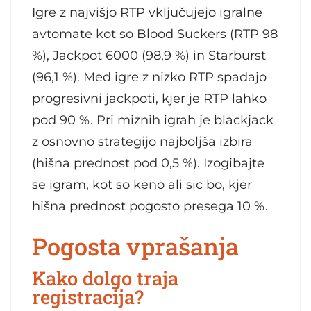
Igre z najvišjo RTP vključujejo igralne
avtomate kot so Blood Suckers (RTP 98
%), Jackpot 6000 (98,9 %) in Starburst
(96,1 %). Med igre z nizko RTP spadajo
progresivni jackpoti, kjer je RTP lahko
pod 90 %. Pri miznih igrah je blackjack
z osnovno strategijo najboljša izbira
(hišna prednost pod 0,5 %). Izogibajte
se igram, kot so keno ali sic bo, kjer
hišna prednost pogosto presega 10 %.
Pogosta vprašanja
Kako dolgo traja
registracija?