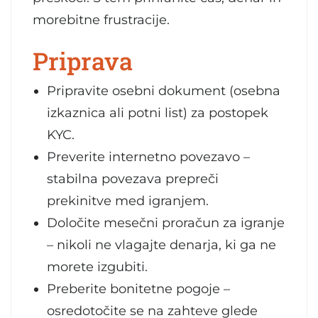
morebitne frustracije.
Priprava
Pripravite osebni dokument (osebna
izkaznica ali potni list) za postopek
KYC.
Preverite internetno povezavo –
stabilna povezava prepreči
prekinitve med igranjem.
Določite mesečni proračun za igranje
– nikoli ne vlagajte denarja, ki ga ne
morete izgubiti.
Preberite bonitetne pogoje –
osredotočite se na zahteve glede