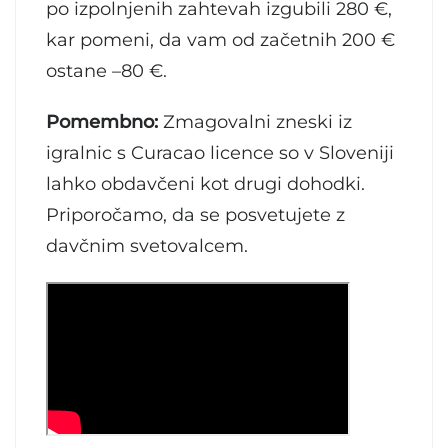
po izpolnjenih zahtevah izgubili 280 €,
kar pomeni, da vam od začetnih 200 €
ostane –80 €.
Pomembno:
Zmagovalni zneski iz
igralnic s Curacao licence so v Sloveniji
lahko obdavčeni kot drugi dohodki.
Priporočamo, da se posvetujete z
davčnim svetovalcem.