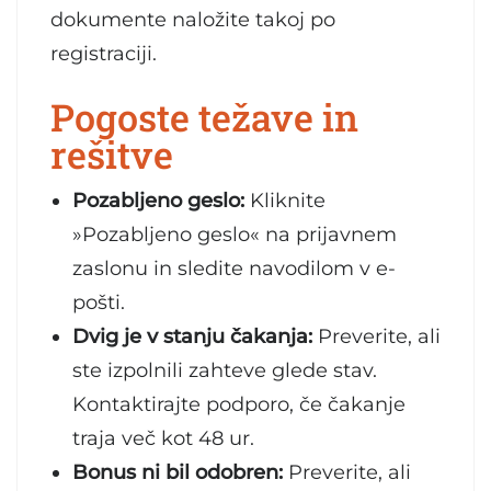
dokumente naložite takoj po
registraciji.
Pogoste težave in
rešitve
Pozabljeno geslo:
Kliknite
»Pozabljeno geslo« na prijavnem
zaslonu in sledite navodilom v e-
pošti.
Dvig je v stanju čakanja:
Preverite, ali
ste izpolnili zahteve glede stav.
Kontaktirajte podporo, če čakanje
traja več kot 48 ur.
Bonus ni bil odobren:
Preverite, ali