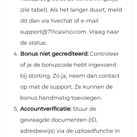
(zie tabel). Als het langer duurt, meld
dit dan via livechat of e-mail
support@711casino.com. Vraag naar
de status.
Bonus niet gecrediteerd:
Controleer
of je de bonuscode hebt ingevoerd
bij storting. Zo ja, neem dan contact
op met de support. Ze kunnen de
bonus handmatig toevoegen.
Accountverificatie:
Stuur de
gevraagde documenten (ID,
adresbewijs) via de uploadfunctie in