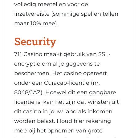
volledig meetellen voor de
inzetvereiste (sommige spellen tellen
maar 10% mee).
Security
711 Casino maakt gebruik van SSL-
encryptie om al je gegevens te
beschermen. Het casino opereert
onder een Curacao-licentie (nr.
8048/JAZ). Hoewel dit een gangbare
licentie is, kan het zijn dat winsten uit
dit casino in jouw land als inkomen
worden belast. Houd hier rekening
mee bij het opnemen van grote