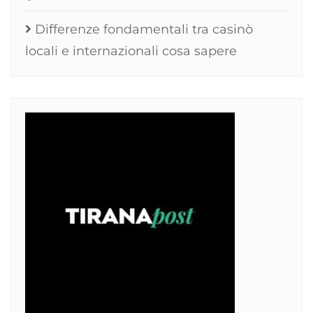
Differenze fondamentali tra casinò
locali e internazionali cosa sapere