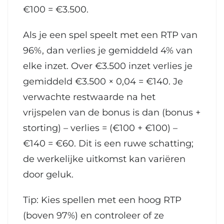
€100 = €3.500.
Als je een spel speelt met een RTP van
96%, dan verlies je gemiddeld 4% van
elke inzet. Over €3.500 inzet verlies je
gemiddeld €3.500 × 0,04 = €140. Je
verwachte restwaarde na het
vrijspelen van de bonus is dan (bonus +
storting) – verlies = (€100 + €100) –
€140 = €60. Dit is een ruwe schatting;
de werkelijke uitkomst kan variëren
door geluk.
Tip: Kies spellen met een hoog RTP
(boven 97%) en controleer of ze