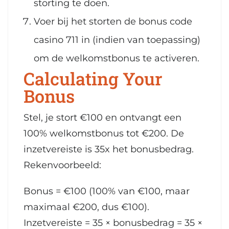
storting te doen.
Voer bij het storten de bonus code
casino 711 in (indien van toepassing)
om de welkomstbonus te activeren.
Calculating Your
Bonus
Stel, je stort €100 en ontvangt een
100% welkomstbonus tot €200. De
inzetvereiste is 35x het bonusbedrag.
Rekenvoorbeeld:
Bonus = €100 (100% van €100, maar
maximaal €200, dus €100).
Inzetvereiste = 35 × bonusbedrag = 35 ×