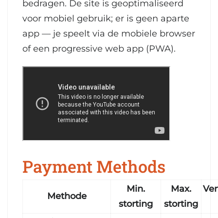
bedragen. De site is geoptimaliseerd
voor mobiel gebruik; er is geen aparte
app — je speelt via de mobiele browser
of een progressive web app (PWA).
Payment Methods
Min.
Max.
Ver
Methode
storting
storting