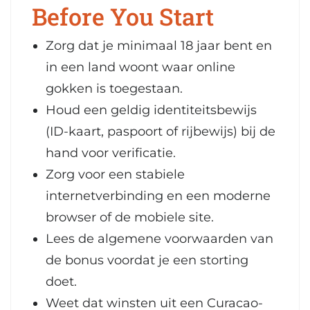
Before You Start
Zorg dat je minimaal 18 jaar bent en
in een land woont waar online
gokken is toegestaan.
Houd een geldig identiteitsbewijs
(ID-kaart, paspoort of rijbewijs) bij de
hand voor verificatie.
Zorg voor een stabiele
internetverbinding en een moderne
browser of de mobiele site.
Lees de algemene voorwaarden van
de bonus voordat je een storting
doet.
Weet dat winsten uit een Curacao-