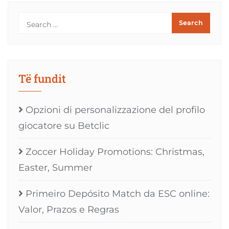
Të fundit
Opzioni di personalizzazione del profilo
giocatore su Betclic
Zoccer Holiday Promotions: Christmas,
Easter, Summer
Primeiro Depósito Match da ESC online:
Valor, Prazos e Regras