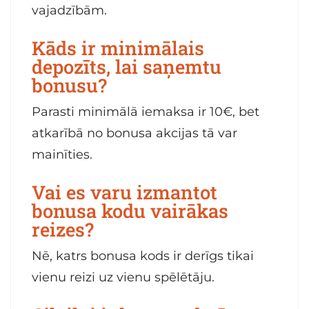
vajadzībām.
Kāds ir minimālais
depozīts, lai saņemtu
bonusu?
Parasti minimālā iemaksa ir 10€, bet
atkarībā no bonusa akcijas tā var
mainīties.
Vai es varu izmantot
bonusa kodu vairākas
reizes?
Nē, katrs bonusa kods ir derīgs tikai
vienu reizi uz vienu spēlētāju.