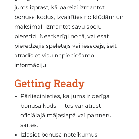
jums izprast, kā pareizi izmantot
bonusa kodus, izvairīties no kļūdām un
maksimāli izmantot savu spēļu
pieredzi. Neatkarīgi no tā, vai esat
pieredzējis spēlētājs vai iesācējs, šeit
atradīsiet visu nepieciešamo
informāciju.
Getting Ready
Pārliecinieties, ka jums ir derīgs
bonusa kods — tos var atrast
oficiālajā mājaslapā vai partneru
saitēs.
Izlasiet bonusa noteikumus: