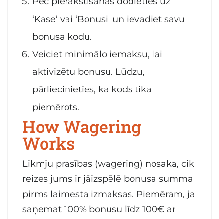
Pēc pierakstīšanās dodieties uz
‘Kase’ vai ‘Bonusi’ un ievadiet savu
bonusa kodu.
Veiciet minimālo iemaksu, lai
aktivizētu bonusu. Lūdzu,
pārliecinieties, ka kods tika
piemērots.
How Wagering
Works
Likmju prasības (wagering) nosaka, cik
reizes jums ir jāizspēlē bonusa summa
pirms laimesta izmaksas. Piemēram, ja
saņemat 100% bonusu līdz 100€ ar