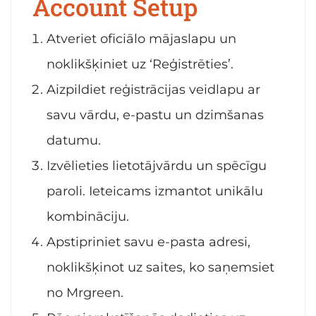
Account Setup
Atveriet oficiālo mājaslapu un
noklikšķiniet uz ‘Reģistrēties’.
Aizpildiet reģistrācijas veidlapu ar
savu vārdu, e-pastu un dzimšanas
datumu.
Izvēlieties lietotājvārdu un spēcīgu
paroli. Ieteicams izmantot unikālu
kombināciju.
Apstipriniet savu e-pasta adresi,
noklikšķinot uz saites, ko saņemsiet
no Mrgreen.