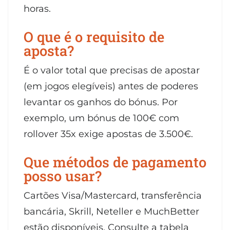
horas.
O que é o requisito de
aposta?
É o valor total que precisas de apostar
(em jogos elegíveis) antes de poderes
levantar os ganhos do bónus. Por
exemplo, um bónus de 100€ com
rollover 35x exige apostas de 3.500€.
Que métodos de pagamento
posso usar?
Cartões Visa/Mastercard, transferência
bancária, Skrill, Neteller e MuchBetter
estão disponíveis. Consulte a tabela