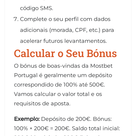
código SMS.
Complete o seu perfil com dados
adicionais (morada, CPF, etc.) para
acelerar futuros levantamentos.
Calcular o Seu Bónus
O bónus de boas-vindas da Mostbet
Portugal é geralmente um depósito
correspondido de 100% até 500€.
Vamos calcular o valor total e os
requisitos de aposta.
Exemplo:
Depósito de 200€. Bónus:
100% × 200€ = 200€. Saldo total inicial: