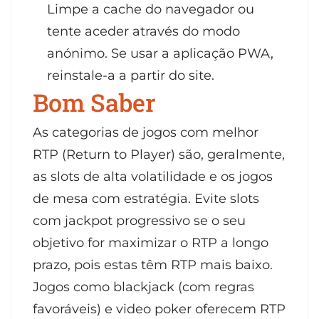
Limpe a cache do navegador ou
tente aceder através do modo
anónimo. Se usar a aplicação PWA,
reinstale-a a partir do site.
Bom Saber
As categorias de jogos com melhor
RTP (Return to Player) são, geralmente,
as slots de alta volatilidade e os jogos
de mesa com estratégia. Evite slots
com jackpot progressivo se o seu
objetivo for maximizar o RTP a longo
prazo, pois estas têm RTP mais baixo.
Jogos como blackjack (com regras
favoráveis) e video poker oferecem RTP