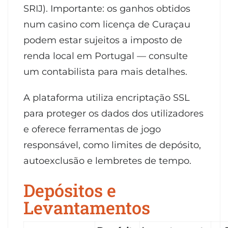
SRIJ). Importante: os ganhos obtidos
num casino com licença de Curaçau
podem estar sujeitos a imposto de
renda local em Portugal — consulte
um contabilista para mais detalhes.
A plataforma utiliza encriptação SSL
para proteger os dados dos utilizadores
e oferece ferramentas de jogo
responsável, como limites de depósito,
autoexclusão e lembretes de tempo.
Depósitos e
Levantamentos