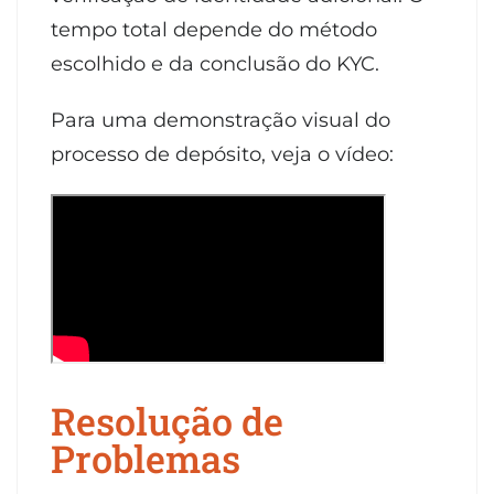
tempo total depende do método
escolhido e da conclusão do KYC.
Para uma demonstração visual do
processo de depósito, veja o vídeo:
Resolução de
Problemas