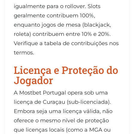
igualmente para o rollover. Slots
geralmente contribuem 100%,
enquanto jogos de mesa (blackjack,
roleta) contribuem entre 10% e 20%.
Verifique a tabela de contribuições nos
termos.
Licença e Proteção do
Jogador
A Mostbet Portugal opera sob uma
licença de Curaçau (sub-licenciada).
Embora seja uma licença válida, não
oferece o mesmo nível de proteção
que licenças locais (como a MGA ou