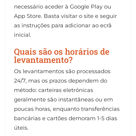
necessário aceder à Google Play ou
App Store. Basta visitar o site e seguir
as instruções para adicionar ao ecrã
inicial.
Quais são os horários de
levantamento?
Os levantamentos são processados
24/7, mas os prazos dependem do
método: carteiras eletrónicas
geralmente são instantâneas ou em
poucas horas, enquanto transferências
bancárias e cartões demoram 1-5 dias
úteis.