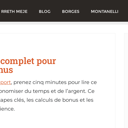
RRETH MEJE
BLOG
BORGES
MONTANELLI
e complet pour
onus
port
, prenez cinq minutes pour lire ce
conomiser du temps et de l’argent. Ce
apes clés, les calculs de bonus et les
ience.