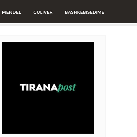
MENDEL
GULIVER
BASHKËBISEDIME