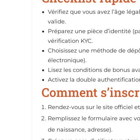
Vérifiez que vous avez l’âge léga
valide.
Préparez une pièce d’identité (pa
vérification KYC.
Choisissez une méthode de dépôt
électronique).
Lisez les conditions de bonus av
Activez la double authentificatio
Comment s’inscr
Rendez-vous sur le site officiel et
Remplissez le formulaire avec v
de naissance, adresse).