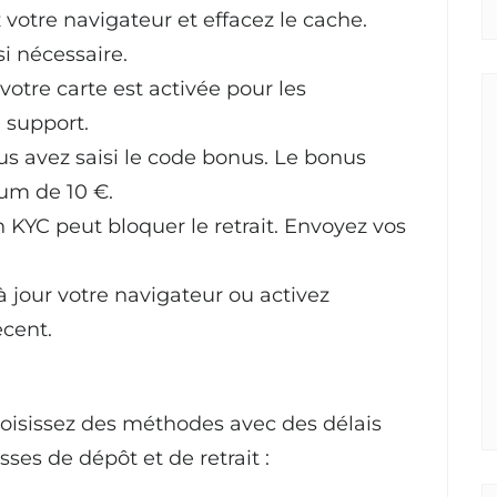
 votre navigateur et effacez le cache.
si nécessaire.
otre carte est activée pour les
 support.
ous avez saisi le code bonus. Le bonus
um de 10 €.
n KYC peut bloquer le retrait. Envoyez vos
 jour votre navigateur ou activez
écent.
hoisissez des méthodes avec des délais
sses de dépôt et de retrait :