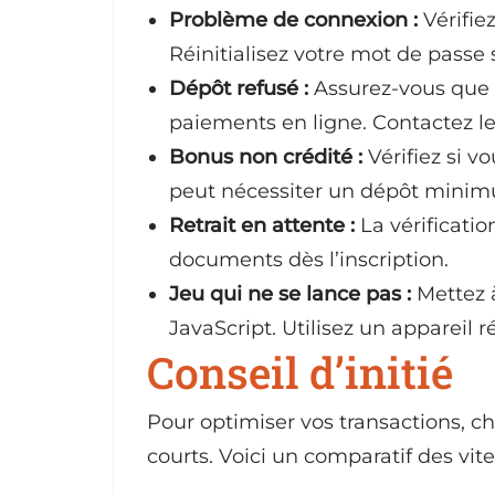
Problème de connexion :
Vérifiez
Réinitialisez votre mot de passe 
Dépôt refusé :
Assurez-vous que v
paiements en ligne. Contactez le
Bonus non crédité :
Vérifiez si v
peut nécessiter un dépôt minim
Retrait en attente :
La vérificatio
documents dès l’inscription.
Jeu qui ne se lance pas :
Mettez à
JavaScript. Utilisez un appareil r
Conseil d’initié
Pour optimiser vos transactions, c
courts. Voici un comparatif des vite