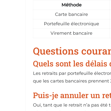
Méthode
Carte bancaire
Portefeuille électronique
Virement bancaire
Questions coura
Quels sont les délais d
Les retraits par portefeuille électr
que les cartes bancaires prennent 2
Puis-je annuler un ret
Oui, tant que le retrait n’a pas été