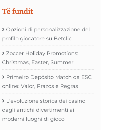
Të fundit
Opzioni di personalizzazione del
profilo giocatore su Betclic
Zoccer Holiday Promotions:
Christmas, Easter, Summer
Primeiro Depósito Match da ESC
online: Valor, Prazos e Regras
L'evoluzione storica dei casino
dagli antichi divertimenti ai
moderni luoghi di gioco