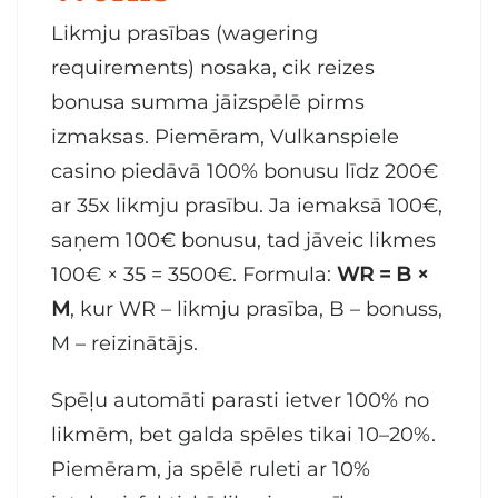
Likmju prasības (wagering
requirements) nosaka, cik reizes
bonusa summa jāizspēlē pirms
izmaksas. Piemēram, Vulkanspiele
casino piedāvā 100% bonusu līdz 200€
ar 35x likmju prasību. Ja iemaksā 100€,
saņem 100€ bonusu, tad jāveic likmes
100€ × 35 = 3500€. Formula:
WR = B ×
M
, kur WR – likmju prasība, B – bonuss,
M – reizinātājs.
Spēļu automāti parasti ietver 100% no
likmēm, bet galda spēles tikai 10–20%.
Piemēram, ja spēlē ruleti ar 10%