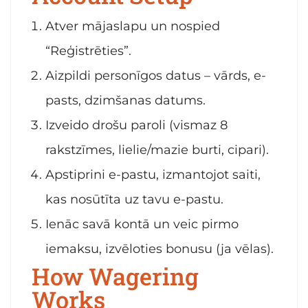
Atver mājaslapu un nospied
“Reģistrēties”.
Aizpildi personīgos datus – vārds, e-
pasts, dzimšanas datums.
Izveido drošu paroli (vismaz 8
rakstzīmes, lielie/mazie burti, cipari).
Apstiprini e-pastu, izmantojot saiti,
kas nosūtīta uz tavu e-pastu.
Ienāc savā kontā un veic pirmo
iemaksu, izvēloties bonusu (ja vēlas).
How Wagering
Works