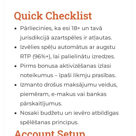
Quick Checklist
Pārliecinies, ka esi 18+ un tavā
jurisdikcijā azartspēles ir atļautas.
Izvēlies spēļu automātus ar augstu
RTP (96%+), lai palielinātu izredzes.
Pirms bonusa aktivizēšanas izlasi
noteikumus – īpaši likmju prasības.
Izmanto drošus maksājumu veidus,
piemēram, e-makus vai bankas
pārskaitījumus.
Nosaki budžetu un ievēro atbildīgas
spēlēšanas principus.
Account Setup