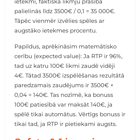
ietekmi, faktiskā likmju prasība
palielinās līdz 3500€ / 0,1 = 35 000€.
Tāpēc vienmēr izvēlies spēles ar
augstāko ietekmes procentu.
Papildus, aprēķināsim matemātisko
cerību (expected value): Ja RTP ir 96%,
tad uz katru 100€ likmi zaudē vidēji
4€. Tātad 3500€ izspēlēšanas rezultātā
paredzamais zaudējums ir 3500€ ×
0,04 = 140€. Tas nozīmē, ka bonuss
100€ patiesībā var maksāt 140€, ja
spēlē tikai automātus. Vērtīgs bonuss ir
tikai tad, ja RTP ir pietiekami augsts.