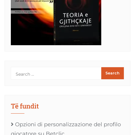
Të fundit
Opzioni di personalizzazione del profilo
giocatore su Betclic