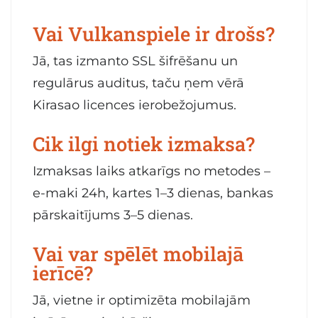
Vai Vulkanspiele ir drošs?
Jā, tas izmanto SSL šifrēšanu un
regulārus auditus, taču ņem vērā
Kirasao licences ierobežojumus.
Cik ilgi notiek izmaksa?
Izmaksas laiks atkarīgs no metodes –
e-maki 24h, kartes 1–3 dienas, bankas
pārskaitījums 3–5 dienas.
Vai var spēlēt mobilajā
ierīcē?
Jā, vietne ir optimizēta mobilajām