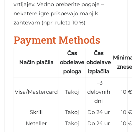
vrtljajev. Vedno preberite pogoje –
nekatere igre prispevajo manj k
zahtevam (npr. ruleta 10 %).
Payment Methods
Čas
Čas
Minima
Način plačila
obdelave
obdelave
znes
pologa
izplačila
1–3
Visa/Mastercard
Takoj
delovnih
10 €
dni
Skrill
Takoj
Do 24 ur
10 €
Neteller
Takoj
Do 24 ur
10 €