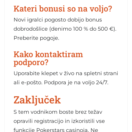
Kateri bonusi so na voljo?
Novi igralci pogosto dobijo bonus
dobrodošlice (denimo 100 % do 500 €).
Preberite pogoje.
Kako kontaktiram
podporo?
Uporabite klepet v živo na spletni strani
ali e-pošto. Podpora je na voljo 24/7.
Zaključek
S tem vodnikom boste brez težav
opravili registracijo in izkoristili vse
funkcije Pokerstars casinoja. Ne