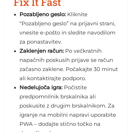
Fix It Fast
Pozabljeno geslo:
Kliknite
“Pozabljeno geslo” na prijavni strani,
vnesite e-pošto in sledite navodilom
za ponastavitev.
Zaklenjen račun:
Po večkratnih
napačnih poskusih prijave se račun
začasno zaklene. Počakajte 30 minut
ali kontaktirajte podporo.
Nedelujoča igra:
Počistite
predpomnilnik brskalnika ali
poskusite z drugim brskalnikom. Za
igranje na mobilni napravi uporabite
PWA – dodajte stično točko na