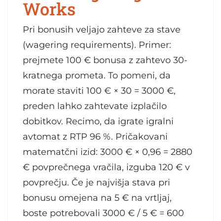
Works
Pri bonusih veljajo zahteve za stave
(wagering requirements). Primer:
prejmete 100 € bonusa z zahtevo 30-
kratnega prometa. To pomeni, da
morate staviti 100 € × 30 = 3000 €,
preden lahko zahtevate izplačilo
dobitkov. Recimo, da igrate igralni
avtomat z RTP 96 %. Pričakovani
matematčni izid: 3000 € × 0,96 = 2880
€ povprečnega vračila, izguba 120 € v
povprečju. Če je najvišja stava pri
bonusu omejena na 5 € na vrtljaj,
boste potrebovali 3000 € / 5 € = 600