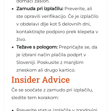
domači zaslon.
Zamuda pri izplačilu:
Preverite, ali
ste opravili verifikacijo. Če je izplačilo
v obdelavi dlje kot 5 delovnih dni,
kontaktirajte podporo prek klepeta v
živo.
Težave s pologom:
Prepričajte se, da
je izbrani način plačila podprt v
Sloveniji. Poskusite z manjšim
zneskom ali drugo kartico.
Insider Advice
Če se soočate z zamudo pri izplačilu,
sledite tem korakom:
Preverite status izplačila v zgodovini