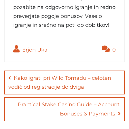
pozabite na odgovorno igranje in redno
preverjate pogoje bonusov. Veselo
igranje in srečno na poti do dobitkov!
Erjon Uka
0
Post
navigation
Kako igrati pri Wild Tornadu – celoten
vodič od registracije do dviga
Practical Stake Casino Guide – Account,
Bonuses & Payments