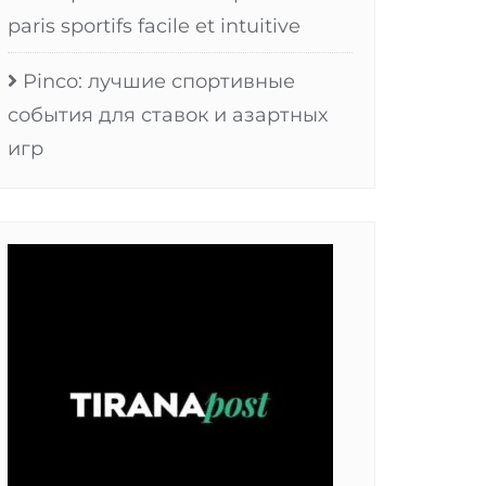
paris sportifs facile et intuitive
Pinco: лучшие спортивные
события для ставок и азартных
игр