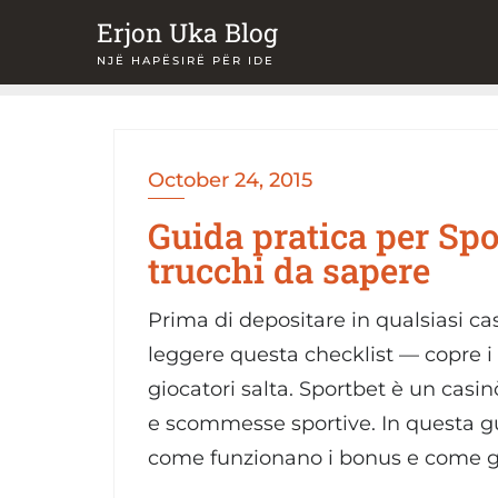
Skip
Erjon Uka Blog
to
NJË HAPËSIRË PËR IDE
content
October 24, 2015
Guida pratica per Spo
trucchi da sapere
Prima di depositare in qualsiasi ca
leggere questa checklist — copre i
giocatori salta. Sportbet è un casi
e scommesse sportive. In questa gu
come funzionano i bonus e come ges