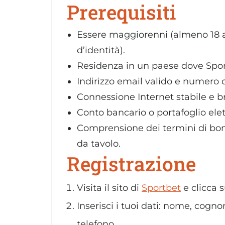
Prerequisiti
Essere maggiorenni (almeno 18 a
d’identità).
Residenza in un paese dove Sport
Indirizzo email valido e numero di
Connessione Internet stabile e 
Conto bancario o portafoglio elett
Comprensione dei termini di bonu
da tavolo.
Registrazione
Visita il sito di
Sportbet
e clicca s
Inserisci i tuoi dati: nome, cogno
telefono.