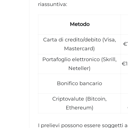
riassuntiva:
Metodo
Carta di credito/debito (Visa,
€
Mastercard)
Portafoglio elettronico (Skrill,
€1
Neteller)
Bonifico bancario
Criptovalute (Bitcoin,
Ethereum)
I prelievi possono essere soggetti a