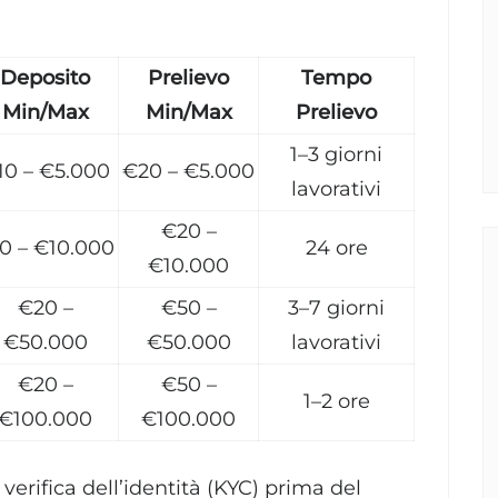
Deposito
Prelievo
Tempo
Min/Max
Min/Max
Prelievo
1–3 giorni
10 – €5.000
€20 – €5.000
lavorativi
€20 –
0 – €10.000
24 ore
€10.000
€20 –
€50 –
3–7 giorni
€50.000
€50.000
lavorativi
€20 –
€50 –
1–2 ore
€100.000
€100.000
 verifica dell’identità (KYC) prima del