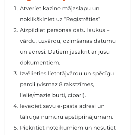
Atveriet kazino mājaslapu un
noklikšķiniet uz “Reģistrēties”.
Aizpildiet personas datu laukus –
vārdu, uzvārdu, dzimšanas datumu
un adresi. Datiem jāsakrīt ar jūsu
dokumentiem.
Izvēlieties lietotājvārdu un spēcīgu
paroli (vismaz 8 rakstzīmes,
lielie/mazie burti, cipari).
Ievadiet savu e-pasta adresi un
tālruņa numuru apstiprinājumam.
Piekrītiet noteikumiem un nosūtiet