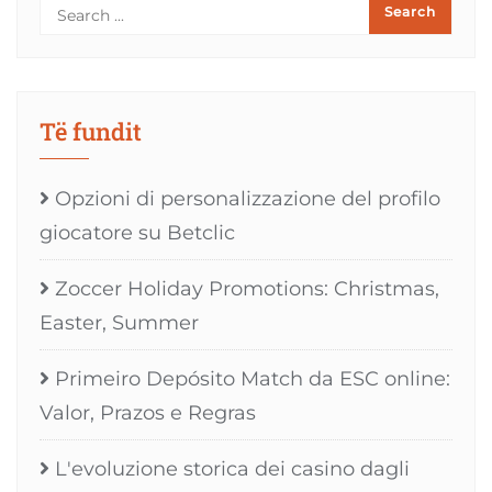
Të fundit
Opzioni di personalizzazione del profilo
giocatore su Betclic
Zoccer Holiday Promotions: Christmas,
Easter, Summer
Primeiro Depósito Match da ESC online:
Valor, Prazos e Regras
L'evoluzione storica dei casino dagli