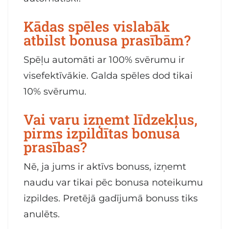
Kādas spēles vislabāk
atbilst bonusa prasībām?
Spēļu automāti ar 100% svērumu ir
visefektīvākie. Galda spēles dod tikai
10% svērumu.
Vai varu izņemt līdzekļus,
pirms izpildītas bonusa
prasības?
Nē, ja jums ir aktīvs bonuss, izņemt
naudu var tikai pēc bonusa noteikumu
izpildes. Pretējā gadījumā bonuss tiks
anulēts.