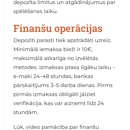
depozīta limitus un atgādinājumus par
spēlēšanas laiku.
Finanšu operācijas
Depozīti parasti tiek apstrādāti uzreiz.
Minimālā iemaksa bieži ir 10€,
maksimālā atkarīga no izvēlētās
metodes. Izmaksas prasa ilgāku laiku –
e-maki 24–48 stundas, bankas
pārskaitījums 3–5 darba dienas. Pirms
pirmās izmaksas obligāti jāiziet
verifikācija, kas var aizņemt līdz 24
stundām.
Lūk, video pamācība par finanšu