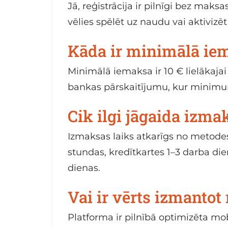
Jā, reģistrācija ir pilnīgi bez maks
vēlies spēlēt uz naudu vai aktivizē
Kāda ir minimālā ie
Minimālā iemaksa ir 10 € lielākaj
bankas pārskaitījumu, kur minimum
Cik ilgi jāgaida izma
Izmaksas laiks atkarīgs no metodes: 
stundas, kredītkartes 1–3 darba di
dienas.
Vai ir vērts izmantot
Platforma ir pilnībā optimizēta m