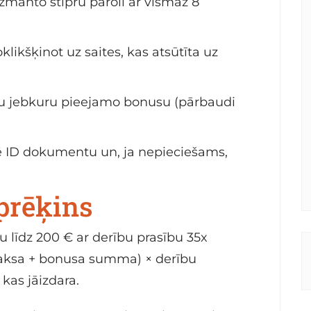
 izmanto stipru paroli ar vismaz 8
klikšķinot uz saites, kas atsūtīta uz
ētu jebkuru pieejamo bonusu (pārbaudi
ādē ID dokumentu un, ja nepieciešams,
prēķins
līdz 200 € ar derību prasību 35x
maksa + bonusa summa) × derību
kas jāizdara.