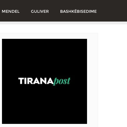
MENDEL
GULIVER
BASHKËBISEDIME