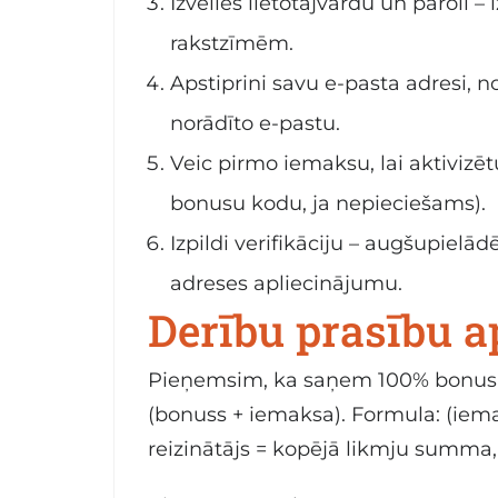
Izvēlies lietotājvārdu un paroli –
rakstzīmēm.
Apstiprini savu e-pasta adresi, no
norādīto e-pastu.
Veic pirmo iemaksu, lai aktiviz
bonusu kodu, ja nepieciešams).
Izpildi verifikāciju – augšupiel
adreses apliecinājumu.
Derību prasību a
Pieņemsim, ka saņem 100% bonusu 
(bonuss + iemaksa). Formula: (ie
reizinātājs = kopējā likmju summa, 