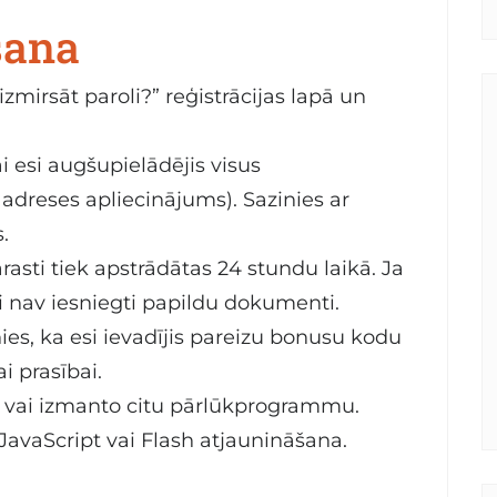
šana
izmirsāt paroli?” reģistrācijas lapā un
i esi augšupielādējis visus
dreses apliecinājums). Sazinies ar
.
asti tiek apstrādātas 24 stundu laikā. Ja
ai nav iesniegti papildu dokumenti.
ies, ka esi ievadījis pareizu bonusu kodu
i prasībai.
u vai izmanto citu pārlūkprogrammu.
avaScript vai Flash atjaunināšana.