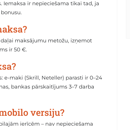
as. Iemaksa ir nepieciešama tikai tad, ja
t bonusu.
maksa?
ai daļai maksājumu metožu, izņemot
s ir 50 €.
ksa?
e-maki (Skrill, Neteller) parasti ir 0–24
enas, bankas pārskaitījums 3–7 darba
 mobilo versiju?
obilajām ierīcēm – nav nepieciešama