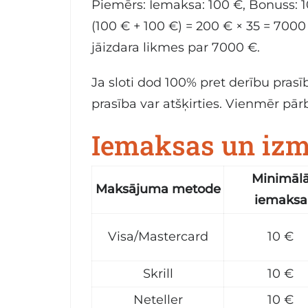
Piemērs: Iemaksa: 100 €, Bonuss: 1
(100 € + 100 €) = 200 € × 35 = 700
jāizdara likmes par 7000 €.
Ja sloti dod 100% pret derību prasīb
prasība var atšķirties. Vienmēr pā
Iemaksas un iz
Minimāl
Maksājuma metode
iemaksa
Visa/Mastercard
10 €
Skrill
10 €
Neteller
10 €