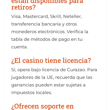
están disponibles para
retiros?
Visa, Mastercard, Skrill, Neteller,
transferencia bancaria y otros
monederos electrónicos. Verifica la
tabla de métodos de pago en tu
cuenta.
¿El casino tiene licencia?
Sí, opera bajo licencia de Curazao. Para
jugadores de la UE, recuerda que las
ganancias pueden estar sujetas a
impuestos locales.
¿Ofrecen soporte en