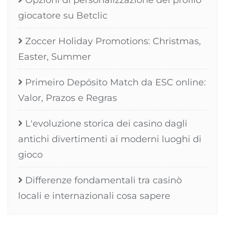
Opzioni di personalizzazione del profilo
giocatore su Betclic
Zoccer Holiday Promotions: Christmas,
Easter, Summer
Primeiro Depósito Match da ESC online:
Valor, Prazos e Regras
L'evoluzione storica dei casino dagli
antichi divertimenti ai moderni luoghi di
gioco
Differenze fondamentali tra casinò
locali e internazionali cosa sapere