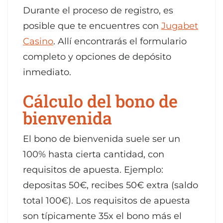
Durante el proceso de registro, es
posible que te encuentres con
Jugabet
Casino
. Allí encontrarás el formulario
completo y opciones de depósito
inmediato.
Cálculo del bono de
bienvenida
El bono de bienvenida suele ser un
100% hasta cierta cantidad, con
requisitos de apuesta. Ejemplo:
depositas 50€, recibes 50€ extra (saldo
total 100€). Los requisitos de apuesta
son típicamente 35x el bono más el