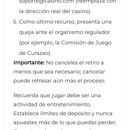
soporte@casino.com (reemplaza con
la dirección real del casino).
Como último recurso, presenta una
queja ante el organismo regulador
(por ejemplo, la Comisión de Juego
de Curazao).
Importante:
No canceles el retiro a
menos que sea necesario; cancelar
puede retrasar aún más el proceso.
Recuerda que jugar debe ser una
actividad de entretenimiento.
Establece límites de depósito y nunca
apuestes más de lo que puedas perder.