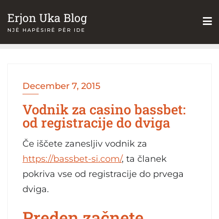
Skip
Erjon Uka Blog
to
NJË HAPËSIRË PËR IDE
content
December 7, 2015
Vodnik za casino bassbet:
od registracije do dviga
Če iščete zanesljiv vodnik za
https://bassbet-si.com/
, ta članek
pokriva vse od registracije do prvega
dviga.
Preden začnete