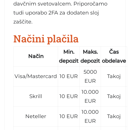
davčnim svetovalcem. Priporočamo
tudi uporabo 2FA za dodaten sloj
zaščite.
Načini plačila
Min.
Maks.
Čas
Način
depozit
depozit
obdelave
5000
Visa/Mastercard
10 EUR
Takoj
EUR
10.000
Skrill
10 EUR
Takoj
EUR
10.000
Neteller
10 EUR
Takoj
EUR