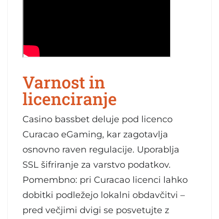
Varnost in
licenciranje
Casino bassbet deluje pod licenco
Curacao eGaming, kar zagotavlja
osnovno raven regulacije. Uporablja
SSL šifriranje za varstvo podatkov.
Pomembno: pri Curacao licenci lahko
dobitki podležejo lokalni obdavčitvi –
pred večjimi dvigi se posvetujte z