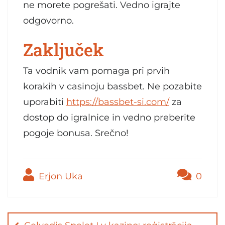
ne morete pogrešati. Vedno igrajte
odgovorno.
Zaključek
Ta vodnik vam pomaga pri prvih
korakih v casinoju bassbet. Ne pozabite
uporabiti
https://bassbet-si.com/
za
dostop do igralnice in vedno preberite
pogoje bonusa. Srečno!
Erjon Uka
0
Post
navigation