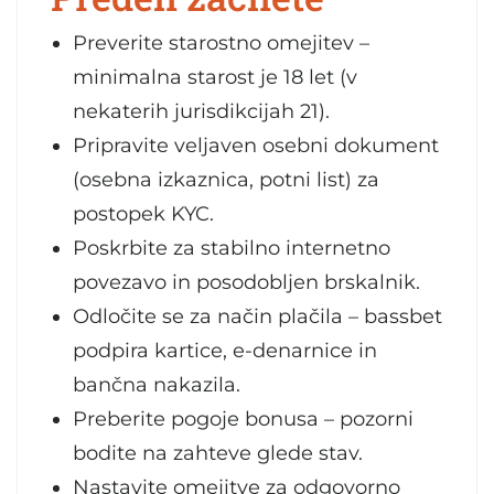
Preverite starostno omejitev –
minimalna starost je 18 let (v
nekaterih jurisdikcijah 21).
Pripravite veljaven osebni dokument
(osebna izkaznica, potni list) za
postopek KYC.
Poskrbite za stabilno internetno
povezavo in posodobljen brskalnik.
Odločite se za način plačila – bassbet
podpira kartice, e-denarnice in
bančna nakazila.
Preberite pogoje bonusa – pozorni
bodite na zahteve glede stav.
Nastavite omejitve za odgovorno