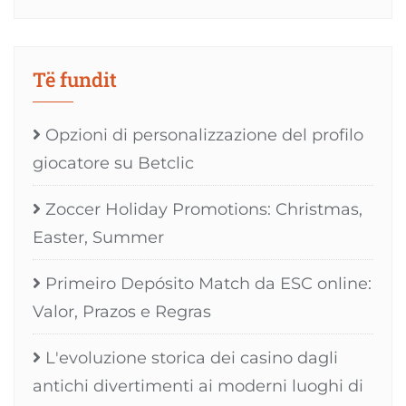
Të fundit
Opzioni di personalizzazione del profilo
giocatore su Betclic
Zoccer Holiday Promotions: Christmas,
Easter, Summer
Primeiro Depósito Match da ESC online:
Valor, Prazos e Regras
L'evoluzione storica dei casino dagli
antichi divertimenti ai moderni luoghi di