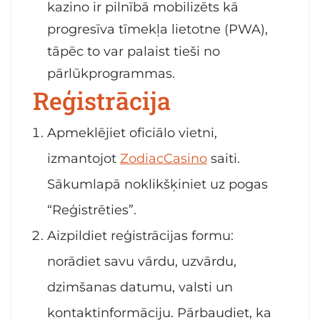
kazino ir pilnībā mobilizēts kā
progresīva tīmekļa lietotne (PWA),
tāpēc to var palaist tieši no
pārlūkprogrammas.
Reģistrācija
Apmeklējiet oficiālo vietni,
izmantojot
ZodiacCasino
saiti.
Sākumlapā noklikšķiniet uz pogas
“Reģistrēties”.
Aizpildiet reģistrācijas formu:
norādiet savu vārdu, uzvārdu,
dzimšanas datumu, valsti un
kontaktinformāciju. Pārbaudiet, ka