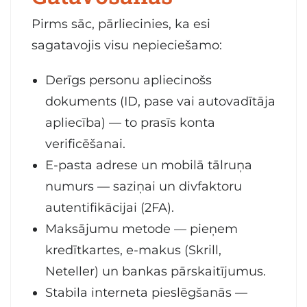
Pirms sāc, pārliecinies, ka esi
sagatavojis visu nepieciešamo:
Derīgs personu apliecinošs
dokuments (ID, pase vai autovadītāja
apliecība) — to prasīs konta
verificēšanai.
E-pasta adrese un mobilā tālruņa
numurs — saziņai un divfaktoru
autentifikācijai (2FA).
Maksājumu metode — pieņem
kredītkartes, e-makus (Skrill,
Neteller) un bankas pārskaitījumus.
Stabila interneta pieslēgšanās —