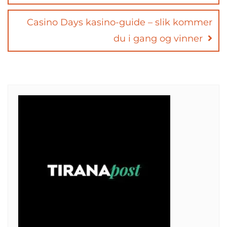
Casino Days kasino-guide – slik kommer
du i gang og vinner