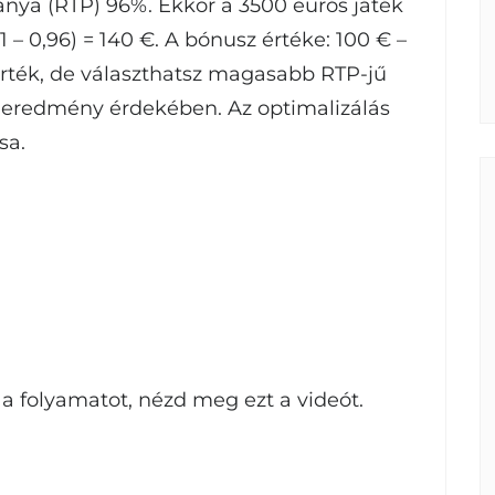
ánya (RTP) 96%. Ekkor a 3500 eurós játék
1 – 0,96) = 140 €. A bónusz értéke: 100 € –
érték, de választhatsz magasabb RTP-jű
bb eredmény érdekében. Az optimalizálás
sa.
 a folyamatot, nézd meg ezt a videót.