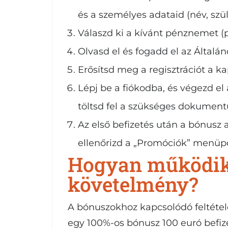
és a személyes adataid (név, szü
Válaszd ki a kívánt pénznemet (
Olvasd el és fogadd el az Általán
Erősítsd meg a regisztrációt a ka
Lépj be a fiókodba, és végezd el
töltsd fel a szükséges dokumen
Az első befizetés után a bónusz 
ellenőrizd a „Promóciók” menüp
Hogyan működik
követelmény?
A bónuszokhoz kapcsolódó feltétel
egy 100%-os bónusz 100 euró befize