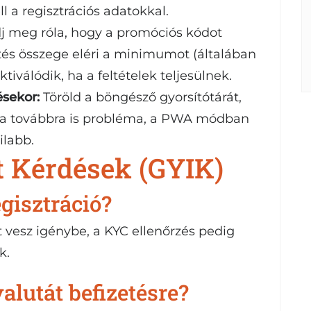
 a regisztrációs adatokkal.
 meg róla, hogy a promóciós kódot
tés összege eléri a minimumot (általában
iválódik, ha a feltételek teljesülnek.
ésekor:
Töröld a böngésző gyorsítótárát,
Ha továbbra is probléma, a PWA módban
ilabb.
t Kérdések (GYIK)
egisztráció?
t vesz igénybe, a KYC ellenőrzés pedig
k.
alutát befizetésre?