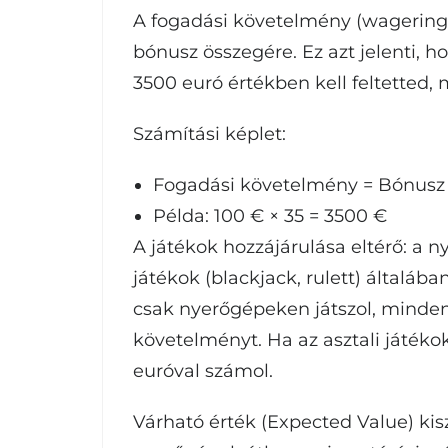
A fogadási követelmény (wagering 
bónusz összegére. Ez azt jelenti, h
3500 euró értékben kell feltetted,
Számítási képlet:
Fogadási követelmény = Bónusz 
Példa: 100 € × 35 = 3500 €
A játékok hozzájárulása eltérő: a n
játékok (blackjack, rulett) általá
csak nyerőgépeken játszol, minden 
követelményt. Ha az asztali játékok
euróval számol.
Várható érték (Expected Value) kisz