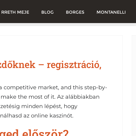
RRETH MEJE
BLOG
BORGES
MONTANELLI
dőknek – regisztráció,
a competitive market, and this step-by-
 make the most of it. Az alábbiakban
fizetésig minden lépést, hogy
álhasd az online kaszinót.
ged először?