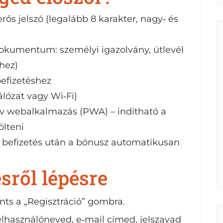
rős jelszó (legalább 8 karakter, nagy‑ és
okumentum: személyi igazolvány, útlevél
hez)
efizetéshez
álózat vagy Wi‑Fi)
ív webalkalmazás (PWA) – indítható a
ölteni
ső befizetés után a bónusz automatikusan
sről lépésre
nts a „Regisztráció” gombra.
felhasználóneved, e‑mail címed, jelszavad