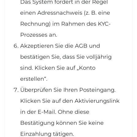
Das System fordert in der Regel
einen Adressnachweis (z. B. eine
Rechnung) im Rahmen des KYC-
Prozesses an.
Akzeptieren Sie die AGB und
bestätigen Sie, dass Sie volljährig
sind. Klicken Sie auf „Konto
erstellen“.
Überprüfen Sie Ihren Posteingang.
Klicken Sie auf den Aktivierungslink
in der E-Mail. Ohne diese
Bestätigung können Sie keine
Einzahlung tätigen.