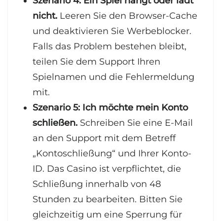
Szenario 4: Ein Spiel hängt oder lädt
nicht.
Leeren Sie den Browser-Cache
und deaktivieren Sie Werbeblocker.
Falls das Problem bestehen bleibt,
teilen Sie dem Support Ihren
Spielnamen und die Fehlermeldung
mit.
Szenario 5: Ich möchte mein Konto
schließen.
Schreiben Sie eine E-Mail
an den Support mit dem Betreff
„Kontoschließung“ und Ihrer Konto-
ID. Das Casino ist verpflichtet, die
Schließung innerhalb von 48
Stunden zu bearbeiten. Bitten Sie
gleichzeitig um eine Sperrung für