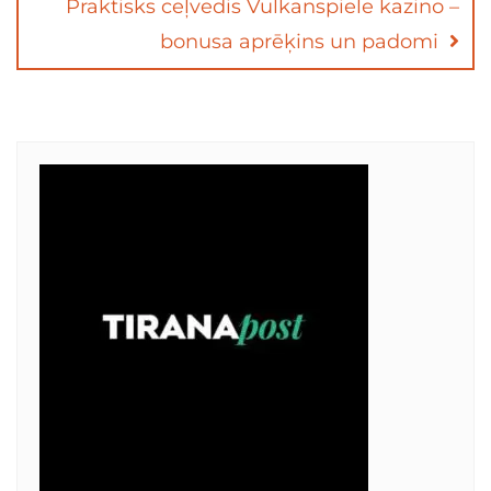
Praktisks ceļvedis Vulkanspiele kazino –
bonusa aprēķins un padomi