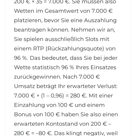
200 € × 35 = 7.000 €. Sie müssen also
Wetten im Gesamtwert von 7.000 €
platzieren, bevor Sie eine Auszahlung
beantragen können. Nehmen wir an,
Sie spielen ausschließlich Slots mit
einem RTP (Rückzahlungsquote) von
96 %. Das bedeutet, dass Sie bei jeder
Wette statistisch 96 % Ihres Einsatzes
zurückgewinnen. Nach 7.000 €
Umsatz beträgt Ihr erwarteter Verlust:
7.000 € × (1 – 0,96) = 280 €. Mit einer
Einzahlung von 100 € und einem
Bonus von 100 € haben Sie also einen
erwarteten Kontostand von 200 € –
280 € = –80 €. Das klingt negativ, weil