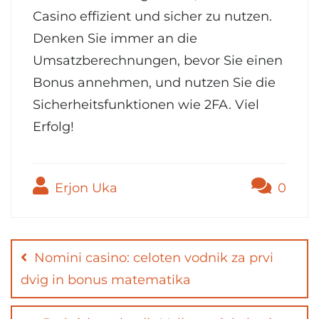
Casino effizient und sicher zu nutzen.
Denken Sie immer an die
Umsatzberechnungen, bevor Sie einen
Bonus annehmen, und nutzen Sie die
Sicherheitsfunktionen wie 2FA. Viel
Erfolg!
Erjon Uka
0
Post
navigation
Nomini casino: celoten vodnik za prvi
dvig in bonus matematika