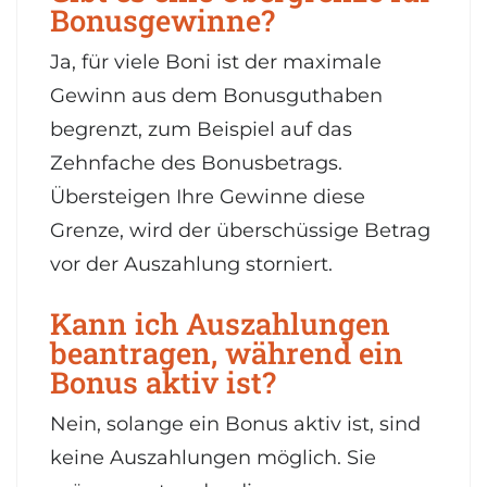
Bonusgewinne?
Ja, für viele Boni ist der maximale
Gewinn aus dem Bonusguthaben
begrenzt, zum Beispiel auf das
Zehnfache des Bonusbetrags.
Übersteigen Ihre Gewinne diese
Grenze, wird der überschüssige Betrag
vor der Auszahlung storniert.
Kann ich Auszahlungen
beantragen, während ein
Bonus aktiv ist?
Nein, solange ein Bonus aktiv ist, sind
keine Auszahlungen möglich. Sie