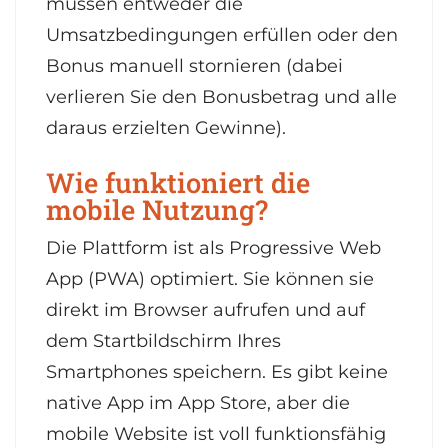
müssen entweder die
Umsatzbedingungen erfüllen oder den
Bonus manuell stornieren (dabei
verlieren Sie den Bonusbetrag und alle
daraus erzielten Gewinne).
Wie funktioniert die
mobile Nutzung?
Die Plattform ist als Progressive Web
App (PWA) optimiert. Sie können sie
direkt im Browser aufrufen und auf
dem Startbildschirm Ihres
Smartphones speichern. Es gibt keine
native App im App Store, aber die
mobile Website ist voll funktionsfähig