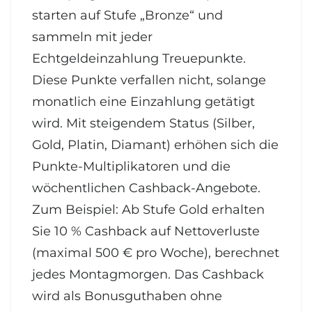
starten auf Stufe „Bronze“ und
sammeln mit jeder
Echtgeldeinzahlung Treuepunkte.
Diese Punkte verfallen nicht, solange
monatlich eine Einzahlung getätigt
wird. Mit steigendem Status (Silber,
Gold, Platin, Diamant) erhöhen sich die
Punkte-Multiplikatoren und die
wöchentlichen Cashback-Angebote.
Zum Beispiel: Ab Stufe Gold erhalten
Sie 10 % Cashback auf Nettoverluste
(maximal 500 € pro Woche), berechnet
jedes Montagmorgen. Das Cashback
wird als Bonusguthaben ohne