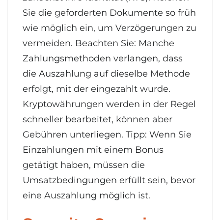
Sie die geforderten Dokumente so früh
wie möglich ein, um Verzögerungen zu
vermeiden. Beachten Sie: Manche
Zahlungsmethoden verlangen, dass
die Auszahlung auf dieselbe Methode
erfolgt, mit der eingezahlt wurde.
Kryptowährungen werden in der Regel
schneller bearbeitet, können aber
Gebühren unterliegen. Tipp: Wenn Sie
Einzahlungen mit einem Bonus
getätigt haben, müssen die
Umsatzbedingungen erfüllt sein, bevor
eine Auszahlung möglich ist.