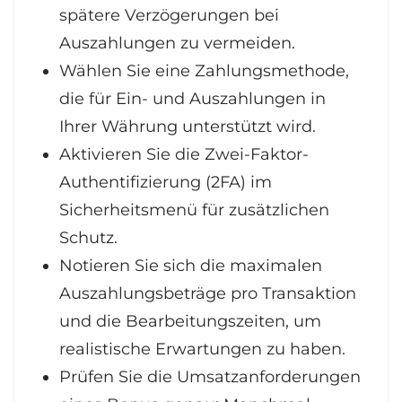
spätere Verzögerungen bei
Auszahlungen zu vermeiden.
Wählen Sie eine Zahlungsmethode,
die für Ein- und Auszahlungen in
Ihrer Währung unterstützt wird.
Aktivieren Sie die Zwei-Faktor-
Authentifizierung (2FA) im
Sicherheitsmenü für zusätzlichen
Schutz.
Notieren Sie sich die maximalen
Auszahlungsbeträge pro Transaktion
und die Bearbeitungszeiten, um
realistische Erwartungen zu haben.
Prüfen Sie die Umsatzanforderungen