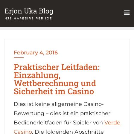
Skip
Erjon Uka Blog
to
NJË HAPËSIRË PËR IDE
content
February 4, 2016
Praktischer Leitfaden:
Einzahlung,
Wettberechnung und
Sicherheit im Casino
Dies ist keine allgemeine Casino-
Bewertung – dies ist ein praktischer
Bedienerleitfaden für Spieler von
Verde
Casino
. Die folgenden Abschnitte