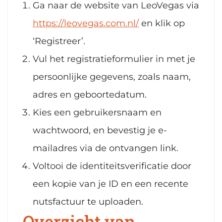
Ga naar de website van LeoVegas via
https://leovegas.com.nl/
en klik op
‘Registreer’.
Vul het registratieformulier in met je
persoonlijke gegevens, zoals naam,
adres en geboortedatum.
Kies een gebruikersnaam en
wachtwoord, en bevestig je e-
mailadres via de ontvangen link.
Voltooi de identiteitsverificatie door
een kopie van je ID en een recente
nutsfactuur te uploaden.
Overzicht van