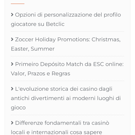
Opzioni di personalizzazione del profilo
giocatore su Betclic
Zoccer Holiday Promotions: Christmas,
Easter, Summer
Primeiro Depósito Match da ESC online:
Valor, Prazos e Regras
L'evoluzione storica dei casino dagli
antichi divertimenti ai moderni luoghi di
gioco
Differenze fondamentali tra casinò
locali e internazionali cosa sapere