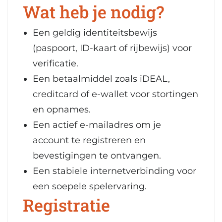
Wat heb je nodig?
Een geldig identiteitsbewijs
(paspoort, ID-kaart of rijbewijs) voor
verificatie.
Een betaalmiddel zoals iDEAL,
creditcard of e-wallet voor stortingen
en opnames.
Een actief e-mailadres om je
account te registreren en
bevestigingen te ontvangen.
Een stabiele internetverbinding voor
een soepele spelervaring.
Registratie