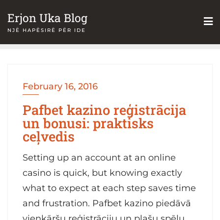
Skip
Erjon Uka Blog
to
NJË HAPËSIRË PËR IDE
content
February 16, 2016
Pafbet kazino reģistrācija
un bonusi: praktisks
ceļvedis
Setting up an account at an online
casino is quick, but knowing exactly
what to expect at each step saves time
and frustration. Pafbet kazino piedāvā
vienkāršu reģistrāciju un plašu spēļu