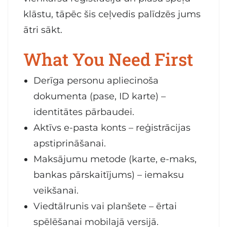
klāstu, tāpēc šis ceļvedis palīdzēs jums
ātri sākt.
What You Need First
Derīga personu apliecinoša
dokumenta (pase, ID karte) –
identitātes pārbaudei.
Aktīvs e-pasta konts – reģistrācijas
apstiprināšanai.
Maksājumu metode (karte, e-maks,
bankas pārskaitījums) – iemaksu
veikšanai.
Viedtālrunis vai planšete – ērtai
spēlēšanai mobilajā versijā.