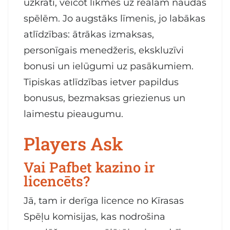
uzkrāti, veicot likmes uz reālām naudas
spēlēm. Jo augstāks līmenis, jo labākas
atlīdzības: ātrākas izmaksas,
personīgais menedžeris, ekskluzīvi
bonusi un ielūgumi uz pasākumiem.
Tipiskas atlīdzības ietver papildus
bonusus, bezmaksas griezienus un
laimestu pieaugumu.
Players Ask
Vai Pafbet kazino ir
licencēts?
Jā, tam ir derīga licence no Kīrasas
Spēļu komisijas, kas nodrošina