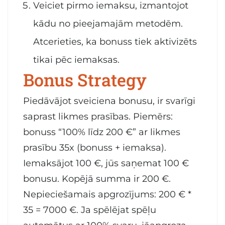
Veiciet pirmo iemaksu, izmantojot
kādu no pieejamajām metodēm.
Atcerieties, ka bonuss tiek aktivizēts
tikai pēc iemaksas.
Bonus Strategy
Piedāvājot sveiciena bonusu, ir svarīgi
saprast likmes prasības. Piemērs:
bonuss “100% līdz 200 €” ar likmes
prasību 35x (bonuss + iemaksa).
Iemaksājot 100 €, jūs saņemat 100 €
bonusu. Kopējā summa ir 200 €.
Nepieciešamais apgrozījums: 200 € *
35 = 7000 €. Ja spēlējat spēļu