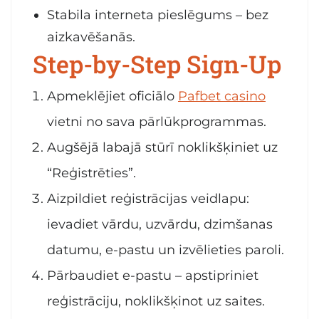
Stabila interneta pieslēgums – bez
aizkavēšanās.
Step-by-Step Sign-Up
Apmeklējiet oficiālo
Pafbet casino
vietni no sava pārlūkprogrammas.
Augšējā labajā stūrī noklikšķiniet uz
“Reģistrēties”.
Aizpildiet reģistrācijas veidlapu:
ievadiet vārdu, uzvārdu, dzimšanas
datumu, e-pastu un izvēlieties paroli.
Pārbaudiet e-pastu – apstipriniet
reģistrāciju, noklikšķinot uz saites.