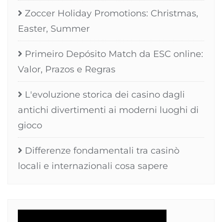
Zoccer Holiday Promotions: Christmas,
Easter, Summer
Primeiro Depósito Match da ESC online:
Valor, Prazos e Regras
L'evoluzione storica dei casino dagli
antichi divertimenti ai moderni luoghi di
gioco
Differenze fondamentali tra casinò
locali e internazionali cosa sapere