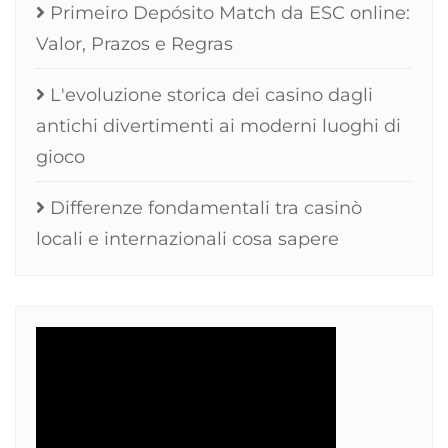
Primeiro Depósito Match da ESC online:
Valor, Prazos e Regras
L'evoluzione storica dei casino dagli
antichi divertimenti ai moderni luoghi di
gioco
Differenze fondamentali tra casinò
locali e internazionali cosa sapere