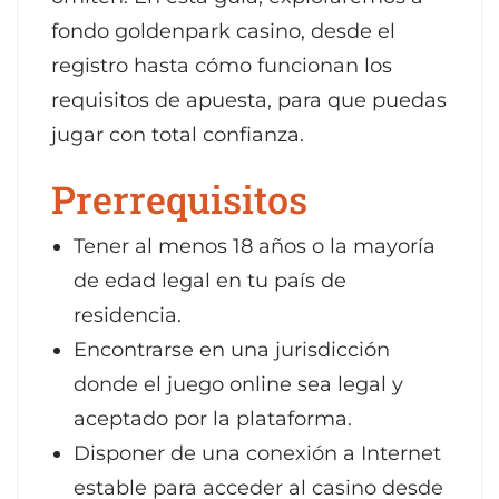
fondo goldenpark casino, desde el
registro hasta cómo funcionan los
requisitos de apuesta, para que puedas
jugar con total confianza.
Prerrequisitos
Tener al menos 18 años o la mayoría
de edad legal en tu país de
residencia.
Encontrarse en una jurisdicción
donde el juego online sea legal y
aceptado por la plataforma.
Disponer de una conexión a Internet
estable para acceder al casino desde