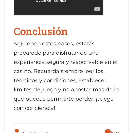
Conclusión
Siguiendo estos pasos, estarás
preparado para disfrutar de una
experiencia segura y responsable en el
casino. Recuerda siempre leer los
términos y condiciones, establecer
límites de juego y no apostar más de lo
que puedas permitirte perder. ¡Juega
con conciencia!