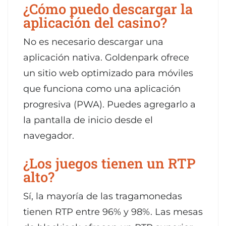
¿Cómo puedo descargar la
aplicación del casino?
No es necesario descargar una
aplicación nativa. Goldenpark ofrece
un sitio web optimizado para móviles
que funciona como una aplicación
progresiva (PWA). Puedes agregarlo a
la pantalla de inicio desde el
navegador.
¿Los juegos tienen un RTP
alto?
Sí, la mayoría de las tragamonedas
tienen RTP entre 96% y 98%. Las mesas