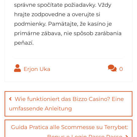
správne spočítate požiadavky. Vždy
hrajte zodpovedne a overujte si
podmienky. Pamätajte, že kasíno je
primárne zábava, nie spôsob zarábania
peňazí.
Erjon Uka
0
Post
navigation
Wie funktioniert das Bizzo Casino? Eine
umfassende Anleitung
Guida Pratica alle Scommesse su Terrybet: