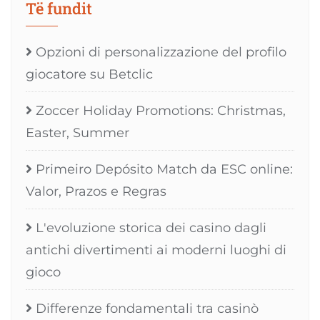
Të fundit
Opzioni di personalizzazione del profilo
giocatore su Betclic
Zoccer Holiday Promotions: Christmas,
Easter, Summer
Primeiro Depósito Match da ESC online:
Valor, Prazos e Regras
L'evoluzione storica dei casino dagli
antichi divertimenti ai moderni luoghi di
gioco
Differenze fondamentali tra casinò