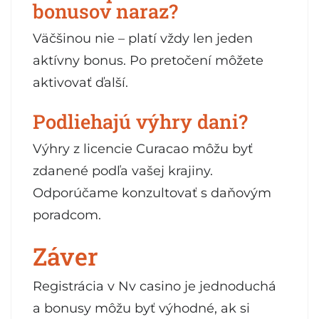
bonusov naraz?
Väčšinou nie – platí vždy len jeden
aktívny bonus. Po pretočení môžete
aktivovať ďalší.
Podliehajú výhry dani?
Výhry z licencie Curacao môžu byť
zdanené podľa vašej krajiny.
Odporúčame konzultovať s daňovým
poradcom.
Záver
Registrácia v Nv casino je jednoduchá
a bonusy môžu byť výhodné, ak si