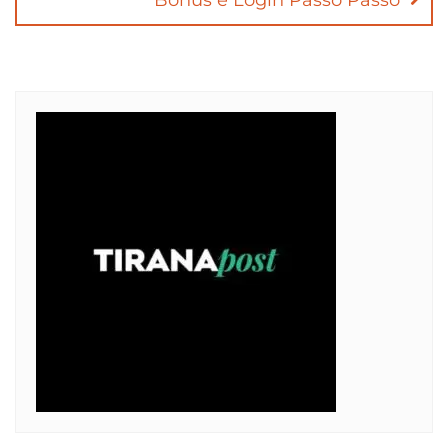
Bonus e Login Passo Passo