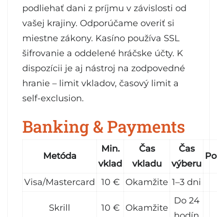
podliehať dani z príjmu v závislosti od
vašej krajiny. Odporúčame overiť si
miestne zákony. Kasíno používa SSL
šifrovanie a oddelené hráčske účty. K
dispozícii je aj nástroj na zodpovedné
hranie – limit vkladov, časový limit a
self-exclusion.
Banking & Payments
Min.
Čas
Čas
Metóda
Po
vklad
vkladu
výberu
Visa/Mastercard
10 €
Okamžite
1–3 dni
Do 24
Skrill
10 €
Okamžite
hodín