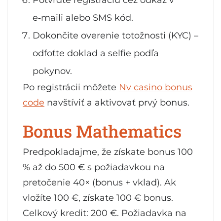
Potvrďte registráciu cez odkaz v
e‑maili alebo SMS kód.
Dokončite overenie totožnosti (KYC) –
odfoťte doklad a selfie podľa
pokynov.
Po registrácii môžete
Nv casino bonus
code
navštíviť a aktivovať prvý bonus.
Bonus Mathematics
Predpokladajme, že získate bonus 100
% až do 500 € s požiadavkou na
pretočenie 40× (bonus + vklad). Ak
vložíte 100 €, získate 100 € bonus.
Celkový kredit: 200 €. Požiadavka na