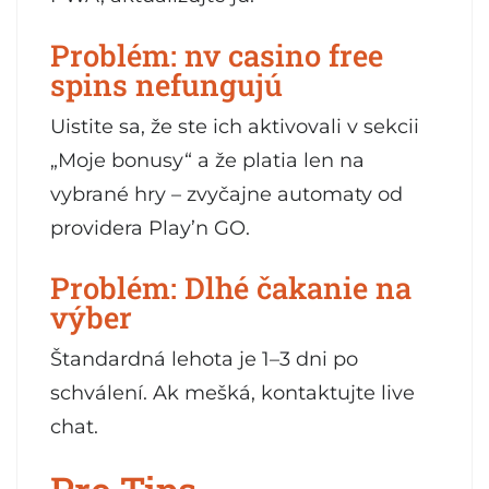
Problém: nv casino free
spins nefungujú
Uistite sa, že ste ich aktivovali v sekcii
„Moje bonusy“ a že platia len na
vybrané hry – zvyčajne automaty od
providera Play’n GO.
Problém: Dlhé čakanie na
výber
Štandardná lehota je 1–3 dni po
schválení. Ak mešká, kontaktujte live
chat.