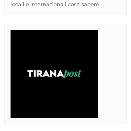
locali e internazionali cosa sapere