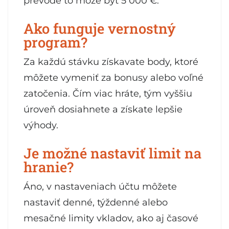
prevode to môže byť 5 000 €.
Ako funguje vernostný
program?
Za každú stávku získavate body, ktoré
môžete vymeniť za bonusy alebo voľné
zatočenia. Čím viac hráte, tým vyššiu
úroveň dosiahnete a získate lepšie
výhody.
Je možné nastaviť limit na
hranie?
Áno, v nastaveniach účtu môžete
nastaviť denné, týždenné alebo
mesačné limity vkladov, ako aj časové