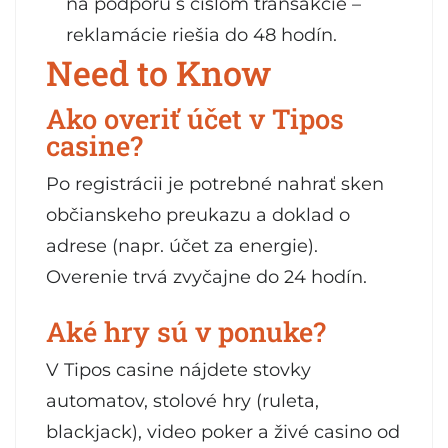
na podporu s číslom transakcie –
reklamácie riešia do 48 hodín.
Need to Know
Ako overiť účet v Tipos
casine?
Po registrácii je potrebné nahrať sken
občianskeho preukazu a doklad o
adrese (napr. účet za energie).
Overenie trvá zvyčajne do 24 hodín.
Aké hry sú v ponuke?
V Tipos casine nájdete stovky
automatov, stolové hry (ruleta,
blackjack), video poker a živé casino od