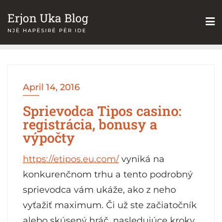
Skip
Erjon Uka Blog
to
NJË HAPËSIRË PËR IDE
content
April 14, 2016
Sprievodca Tipos casino:
registrácia, bonusy a
výpočty
https://etipos.eu.com/
vyniká na
konkurenčnom trhu a tento podrobný
sprievodca vám ukáže, ako z neho
vyťažiť maximum. Či už ste začiatočník
alebo skúsený hráč, nasledujúce kroky