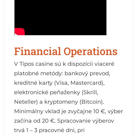
Financial Operations
V Tipos casine sú k dispozícii viaceré
platobné metódy: bankový prevod,
kreditné karty (Visa, Mastercard),
elektronické peňaženky (Skrill,
Neteller) a kryptomeny (Bitcoin).
Minimálny vklad je zvyčajne 10 €, výber
začína od 20 €. Spracovanie výberov
trvá 1 – 3 pracovné dni, pri