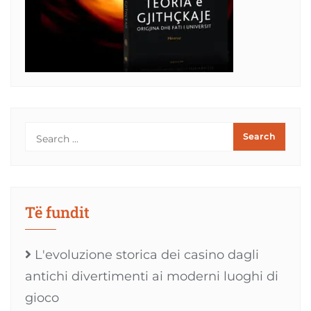
Të fundit
L'evoluzione storica dei casino dagli
antichi divertimenti ai moderni luoghi di
gioco