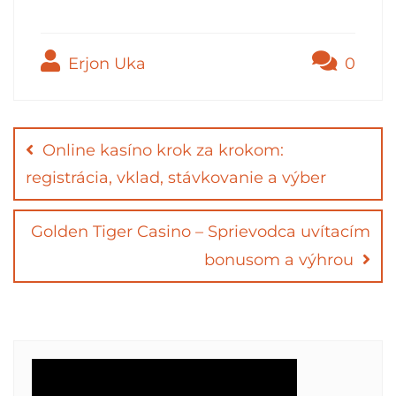
Erjon Uka
0
Post
navigation
Online kasíno krok za krokom:
registrácia, vklad, stávkovanie a výber
Golden Tiger Casino – Sprievodca uvítacím
bonusom a výhrou