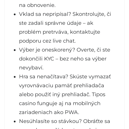
na obnovenie.
Vklad sa nepripísal? Skontrolujte, či
ste zadali správne údaje – ak
problém pretrváva, kontaktujte
podporu cez live chat.
Výber je oneskorený? Overte, či ste
dokončili KYC – bez neho sa výber
nevybaví.
Hra sa nenačítava? Skúste vymazať
vyrovnávaciu pamäť prehliadača
alebo použiť iný prehliadač. Tipos
casino funguje aj na mobilných
zariadeniach ako PWA.
Nesúhlasíte so stávkou? Obráťte sa