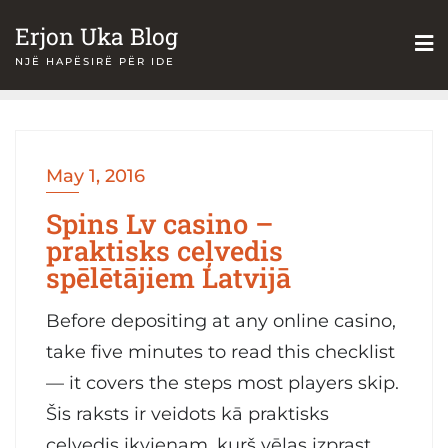
Skip
Erjon Uka Blog
to
NJË HAPËSIRË PËR IDE
content
May 1, 2016
Spins Lv casino –
praktisks ceļvedis
spēlētājiem Latvijā
Before depositing at any online casino,
take five minutes to read this checklist
— it covers the steps most players skip.
Šis raksts ir veidots kā praktisks
ceļvedis ikvienam, kurš vēlas izprast