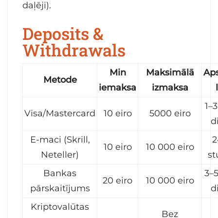
daļēji).
Deposits &
Withdrawals
Min
Maksimālā
Aps
Metode
iemaksa
izmaksa
1–
Visa/Mastercard
10 eiro
5000 eiro
d
E-maci (Skrill,
2
10 eiro
10 000 eiro
Neteller)
st
Bankas
3–
20 eiro
10 000 eiro
pārskaitījums
d
Kriptovalūtas
Bez