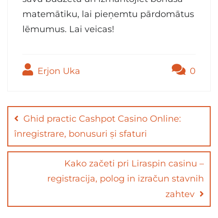
matemātiku, lai pieņemtu pārdomātus
lēmumus. Lai veicas!
Erjon Uka
0
Post
navigation
Ghid practic Cashpot Casino Online:
înregistrare, bonusuri și sfaturi
Kako začeti pri Liraspin casinu –
registracija, polog in izračun stavnih
zahtev