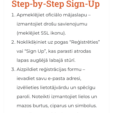
Step-by-Step Sign-Up
Apmeklējiet oficiālo mājaslapu –
izmantojiet drošu savienojumu
(meklējiet SSL ikonu).
Noklikšķiniet uz pogas “Reģistrēties”
vai “Sign Up”, kas parasti atrodas
lapas augšējā labajā stūrī.
Aizpildiet reģistrācijas formu –
ievadiet savu e-pasta adresi,
izvēlieties lietotājvārdu un spēcīgu
paroli. Noteikti izmantojiet lielos un
mazos burtus, ciparus un simbolus.