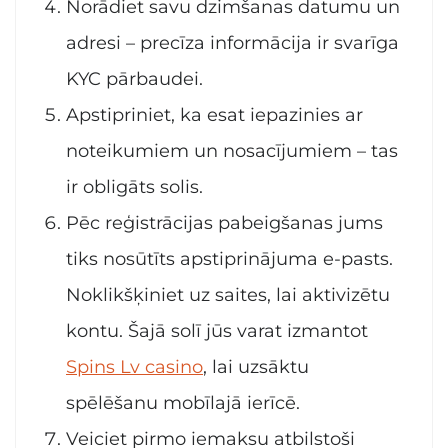
Norādiet savu dzimšanas datumu un
adresi – precīza informācija ir svarīga
KYC pārbaudei.
Apstipriniet, ka esat iepazinies ar
noteikumiem un nosacījumiem – tas
ir obligāts solis.
Pēc reģistrācijas pabeigšanas jums
tiks nosūtīts apstiprinājuma e-pasts.
Noklikšķiniet uz saites, lai aktivizētu
kontu. Šajā solī jūs varat izmantot
Spins Lv casino
, lai uzsāktu
spēlēšanu mobīlajā ierīcē.
Veiciet pirmo iemaksu atbilstoši