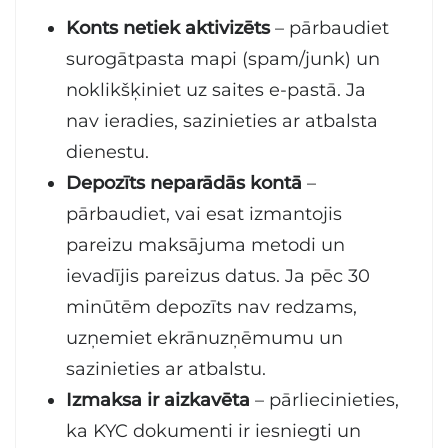
Konts netiek aktivizēts
– pārbaudiet
surogātpasta mapi (spam/junk) un
noklikšķiniet uz saites e-pastā. Ja
nav ieradies, sazinieties ar atbalsta
dienestu.
Depozīts neparādās kontā
–
pārbaudiet, vai esat izmantojis
pareizu maksājuma metodi un
ievadījis pareizus datus. Ja pēc 30
minūtēm depozīts nav redzams,
uzņemiet ekrānuzņēmumu un
sazinieties ar atbalstu.
Izmaksa ir aizkavēta
– pārliecinieties,
ka KYC dokumenti ir iesniegti un