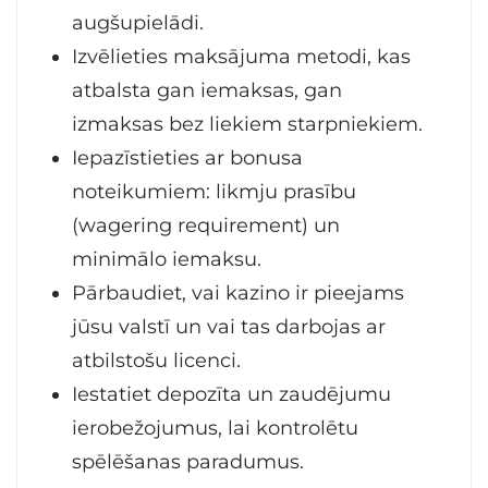
augšupielādi.
Izvēlieties maksājuma metodi, kas
atbalsta gan iemaksas, gan
izmaksas bez liekiem starpniekiem.
Iepazīstieties ar bonusa
noteikumiem: likmju prasību
(wagering requirement) un
minimālo iemaksu.
Pārbaudiet, vai kazino ir pieejams
jūsu valstī un vai tas darbojas ar
atbilstošu licenci.
Iestatiet depozīta un zaudējumu
ierobežojumus, lai kontrolētu
spēlēšanas paradumus.