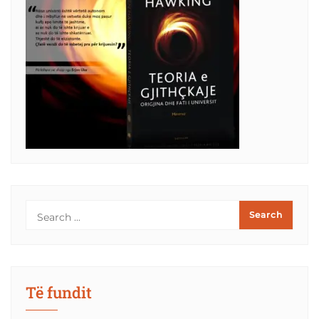
Të fundit