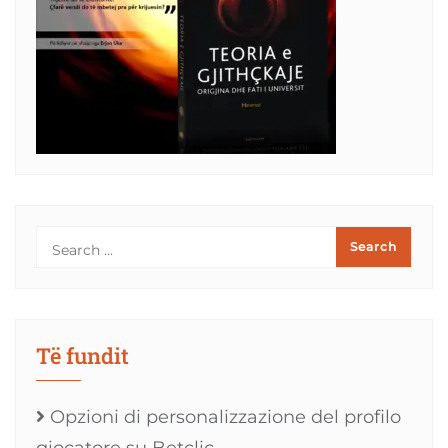
Të fundit
Opzioni di personalizzazione del profilo