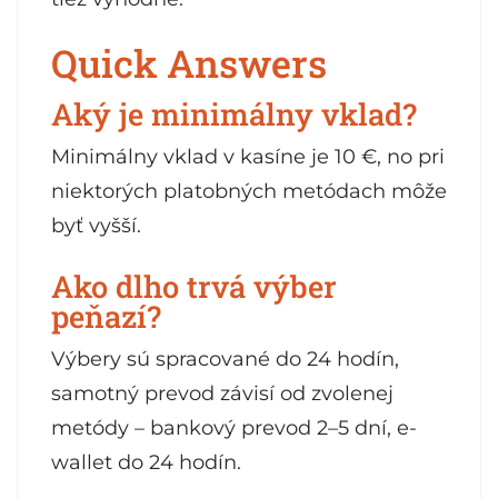
Quick Answers
Aký je minimálny vklad?
Minimálny vklad v kasíne je 10 €, no pri
niektorých platobných metódach môže
byť vyšší.
Ako dlho trvá výber
peňazí?
Výbery sú spracované do 24 hodín,
samotný prevod závisí od zvolenej
metódy – bankový prevod 2–5 dní, e-
wallet do 24 hodín.