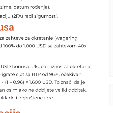
ezime, datum rođenja).
ciju (2FA) radi sigurnosti.
usa
 za zahteve za okretanje (wagering
od 100% do 1.000 USD sa zahtevom 40x
 USD bonusa. Ukupan iznos za okretanje:
 igrate slot sa RTP od 96%, očekivani
 (1 – 0.96) = 1.600 USD. To znači da je
an osim ako ne dobijete veliki dobitak.
pklade i dopuštene igre.