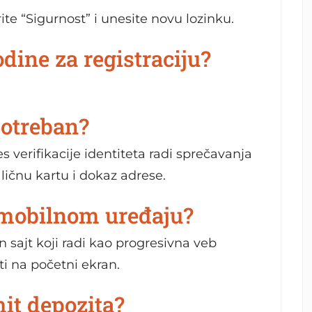
te “Sigurnost” i unesite novu lozinku.
dine za registraciju?
potreban?
 verifikacije identiteta radi sprečavanja
 ličnu kartu i dokaz adrese.
 mobilnom uređaju?
sajt koji radi kao progresivna veb
i na početni ekran.
it depozita?