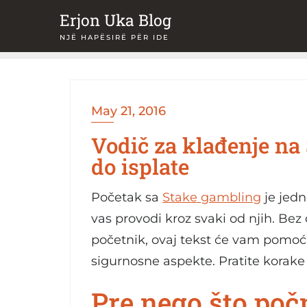
Skip
Erjon Uka Blog
to
NJË HAPËSIRË PËR IDE
content
May 21, 2016
Vodič za klađenje na 
do isplate
Početak sa
Stake gambling
je jedn
vas provodi kroz svaki od njih. Bez o
početnik, ovaj tekst će vam pomoć
sigurnosne aspekte. Pratite korake 
Pre nego što poč