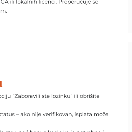
A ili lokalnih licenci. Preporučuje se
om.
u
ciju “Zaboravili ste lozinku” ili obrišite
tatus – ako nije verifikovan, isplata može