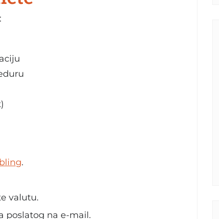
:
aciju
ceduru
)
bling
.
.
te valutu.
a poslatog na e-mail.