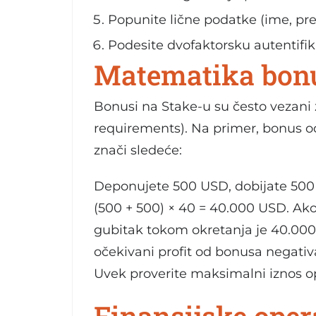
Popunite lične podatke (ime, pr
Podesite dvofaktorsku autentifika
Matematika bon
Bonusi na Stake-u su često vezani
requirements). Na primer, bonus 
znači sledeće:
Deponujete 500 USD, dobijate 500
(500 + 500) × 40 = 40.000 USD. Ako
gubitak tokom okretanja je 40.000 ×
očekivani profit od bonusa negativ
Uvek proverite maksimalni iznos o