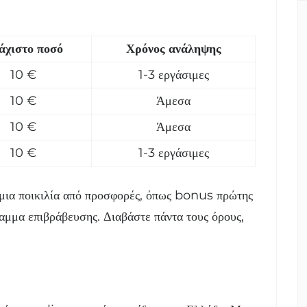
άχιστο ποσό
Χρόνος ανάληψης
10 €
1-3 εργάσιμες
10 €
Άμεσα
10 €
Άμεσα
10 €
1-3 εργάσιμες
μια ποικιλία από προσφορές, όπως bonus πρώτης
αμμα επιβράβευσης. Διαβάστε πάντα τους όρους,