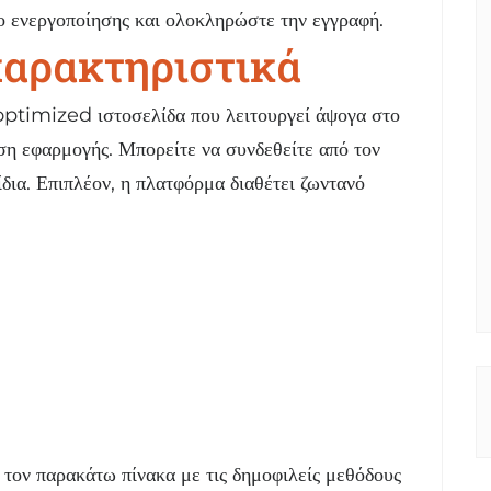
ο ενεργοποίησης και ολοκληρώστε την εγγραφή.
χαρακτηριστικά
ptimized ιστοσελίδα που λειτουργεί άψογα στο
αση εφαρμογής. Μπορείτε να συνδεθείτε από τον
δια. Επιπλέον, η πλατφόρμα διαθέτει ζωντανό
.
ε τον παρακάτω πίνακα με τις δημοφιλείς μεθόδους