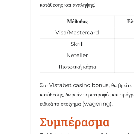
κατάθεσης και ανάληψης:
Μέθοδος
Ελ
Visa/Mastercard
Skrill
Neteller
Πιστωτική κάρτα
Στο Vistabet casino bonus, θα βρείτε 
κατάθεσης, δωρεάν περιστροφές και πρόγρ
ειδικά το στοίχημα (wagering).
Συμπέρασμα