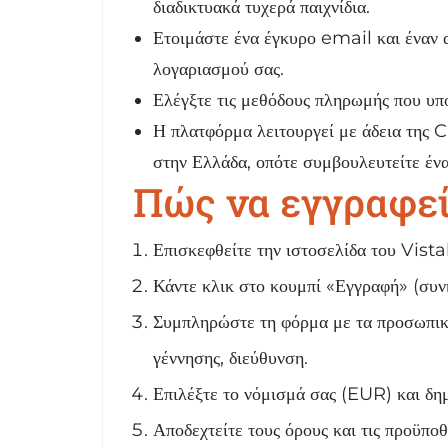
διαδικτυακά τυχερά παιχνίδια.
Ετοιμάστε ένα έγκυρο email και έναν 
λογαριασμού σας.
Ελέγξτε τις μεθόδους πληρωμής που υπο
Η πλατφόρμα λειτουργεί με άδεια της 
στην Ελλάδα, οπότε συμβουλευτείτε ένα
Πώς να εγγραφε
Επισκεφθείτε την ιστοσελίδα του Vista
Κάντε κλικ στο κουμπί «Εγγραφή» (συν
Συμπληρώστε τη φόρμα με τα προσωπικά
γέννησης, διεύθυνση.
Επιλέξτε το νόμισμά σας (EUR) και δη
Αποδεχτείτε τους όρους και τις προϋπο