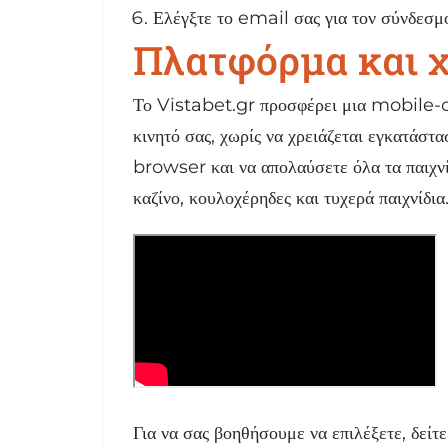
Ελέγξτε το email σας για τον σύνδεσμ
Πλατφόρμα και 
Το Vistabet.gr προσφέρει μια mobile-o
κινητό σας, χωρίς να χρειάζεται εγκατάστ
browser και να απολαύσετε όλα τα παιχνί
καζίνο, κουλοχέρηδες και τυχερά παιχνίδια
Για να σας βοηθήσουμε να επιλέξετε, δείτ