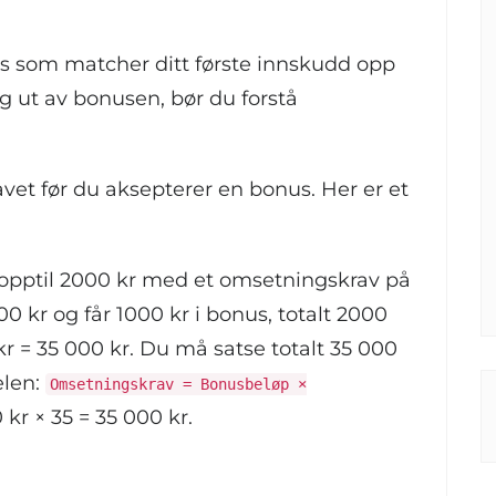
us som matcher ditt første innskudd opp
lig ut av bonusen, bør du forstå
vet før du aksepterer en bonus. Her er et
opptil 2000 kr med et omsetningskrav på
0 kr og får 1000 kr i bonus, totalt 2000
r = 35 000 kr. Du må satse totalt 35 000
elen:
Omsetningskrav = Bonusbeløp ×
00 kr × 35 = 35 000 kr.