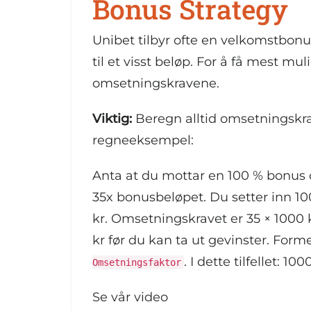
Bonus Strategy
Unibet tilbyr ofte en velkomstbon
til et visst beløp. For å få mest mu
omsetningskravene.
Viktig:
Beregn alltid omsetningskra
regneeksempel:
Anta at du mottar en 100 % bonus 
35x bonusbeløpet. Du setter inn 100
kr. Omsetningskravet er 35 × 1000 k
kr før du kan ta ut gevinster. Form
. I dette tilfellet: 10
Omsetningsfaktor
Se vår video