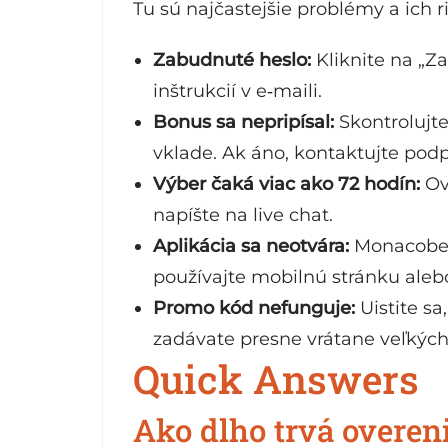
Tu sú najčastejšie problémy a ich r
Zabudnuté heslo:
Kliknite na „Za
inštrukcií v e‑maili.
Bonus sa nepripísal:
Skontrolujte
vklade. Ak áno, kontaktujte pod
Výber čaká viac ako 72 hodín:
Ov
napíšte na live chat.
Aplikácia sa neotvára:
Monacobet
používajte mobilnú stránku ale
Promo kód nefunguje:
Uistite sa
zadávate presne vrátane veľkýc
Quick Answers
Ako dlho trvá overen