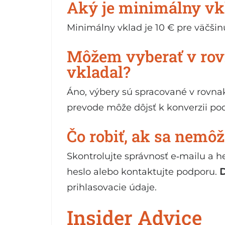
Aký je minimálny vk
Minimálny vklad je 10 € pre väčšin
Môžem vyberať v ro
vkladal?
Áno, výbery sú spracované v rovn
prevode môže dôjsť k konverzii po
Čo robiť, ak sa nemôž
Skontrolujte správnosť e‑mailu a h
heslo alebo kontaktujte podporu.
D
prihlasovacie údaje.
Insider Advice