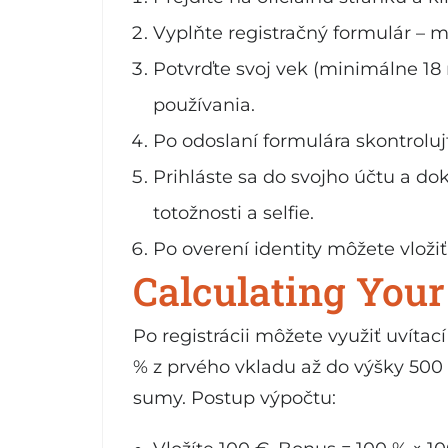
Vyplňte registračný formulár – m
Potvrďte svoj vek (minimálne 18
používania.
Po odoslaní formulára skontrolujt
Prihláste sa do svojho účtu a do
totožnosti a selfie.
Po overení identity môžete vloži
Calculating You
Po registrácii môžete využiť uvíta
% z prvého vkladu až do výšky 50
sumy. Postup výpočtu: