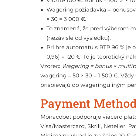
Vložíte 100 €. Bonus = 100 % × 10
Wagering požiadavka = bonusová
× 30 = 3 000 €.
To znamená, že pred výberom mus
(nezávisle od výsledku).
Pri hre automatu s RTP 96 % je o
0,96) = 120 €. To je teoretický n
Vzorec:
Wagering = bonus × multip
wagering = 50 × 30 = 1 500 €. Vždy 
prispievajú do wageringu iným pe
Payment Metho
Monacobet podporuje viacero plat
Visa/Mastercard, Skrill, Neteller, 
Minimálny vklad je zvyčajne 10 €,