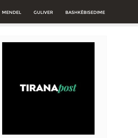
MENDEL
GULIVER
BASHKËBISEDIME