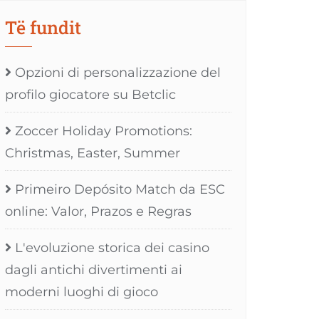
Të fundit
Opzioni di personalizzazione del
profilo giocatore su Betclic
Zoccer Holiday Promotions:
Christmas, Easter, Summer
Primeiro Depósito Match da ESC
online: Valor, Prazos e Regras
L'evoluzione storica dei casino
dagli antichi divertimenti ai
moderni luoghi di gioco