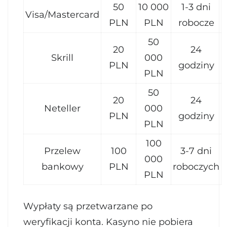
50
10 000
1-3 dni
Visa/Mastercard
PLN
PLN
robocze
50
20
24
Skrill
000
PLN
godziny
PLN
50
20
24
Neteller
000
PLN
godziny
PLN
100
Przelew
100
3-7 dni
000
bankowy
PLN
roboczych
PLN
Wypłaty są przetwarzane po
weryfikacji konta. Kasyno nie pobiera