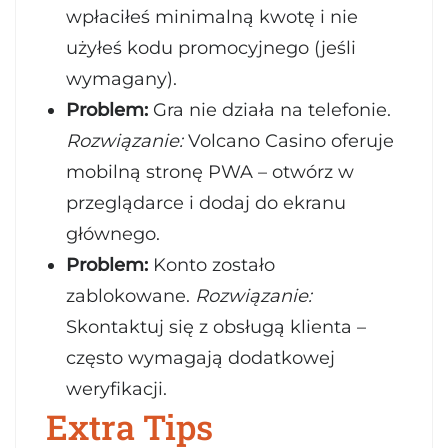
wpłaciłeś minimalną kwotę i nie
użyłeś kodu promocyjnego (jeśli
wymagany).
Problem:
Gra nie działa na telefonie.
Rozwiązanie:
Volcano Casino oferuje
mobilną stronę PWA – otwórz w
przeglądarce i dodaj do ekranu
głównego.
Problem:
Konto zostało
zablokowane.
Rozwiązanie:
Skontaktuj się z obsługą klienta –
często wymagają dodatkowej
weryfikacji.
Extra Tips