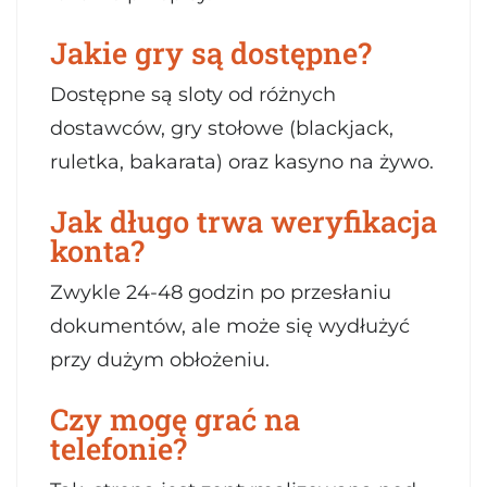
Jakie gry są dostępne?
Dostępne są sloty od różnych
dostawców, gry stołowe (blackjack,
ruletka, bakarata) oraz kasyno na żywo.
Jak długo trwa weryfikacja
konta?
Zwykle 24-48 godzin po przesłaniu
dokumentów, ale może się wydłużyć
przy dużym obłożeniu.
Czy mogę grać na
telefonie?