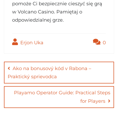
pomoże Ci bezpiecznie cieszyć się grą
w Volcano Casino. Pamiętaj o
odpowiedzialnej grze.
Erjon Uka
0
Post
navigation
Ako na bonusový kód v Rabona –
Praktický sprievodca
Playamo Operator Guide: Practical Steps
for Players