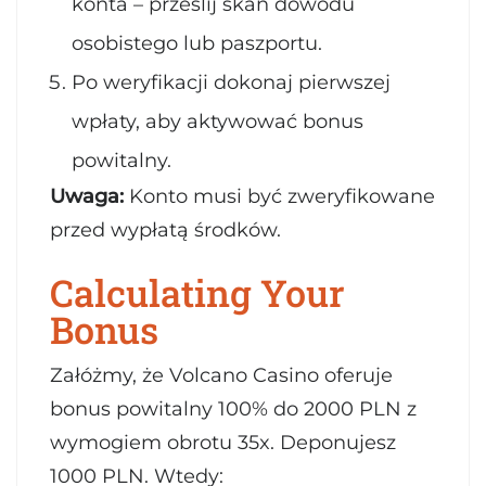
konta – prześlij skan dowodu
osobistego lub paszportu.
Po weryfikacji dokonaj pierwszej
wpłaty, aby aktywować bonus
powitalny.
Uwaga:
Konto musi być zweryfikowane
przed wypłatą środków.
Calculating Your
Bonus
Załóżmy, że Volcano Casino oferuje
bonus powitalny 100% do 2000 PLN z
wymogiem obrotu 35x. Deponujesz
1000 PLN. Wtedy: