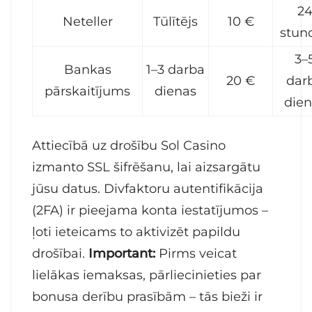
2
Neteller
Tūlītējs
10 €
stun
3–
Bankas
1–3 darba
20 €
dar
pārskaitījums
dienas
dien
Attiecībā uz drošību Sol Casino
izmanto SSL šifrēšanu, lai aizsargātu
jūsu datus. Divfaktoru autentifikācija
(2FA) ir pieejama konta iestatījumos –
ļoti ieteicams to aktivizēt papildu
drošībai.
Important:
Pirms veicat
lielākas iemaksas, pārliecinieties par
bonusa derību prasībām – tās bieži ir