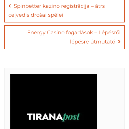
navigation
Spinbetter kazino reģistrācija – ātrs
ceļvedis drošai spēlei
Energy Casino fogadások – Lépésről
lépésre útmutató