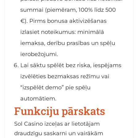
summai (piemēram, 100% līdz 500
€). Pirms bonusa aktivizēšanas
izlasiet noteikumus: minimālā
iemaksa, derību prasības un spēļu
ierobežojumi.
Lai sāktu spēlēt bez riska, iespējams
izvēlēties bezmaksas režīmu vai
“izspēlēt demo” pie spēļu
automātiem.
Funkciju pārskats
Sol Casino izceļas ar lietotājam
draudzīgu saskarni un vairākām