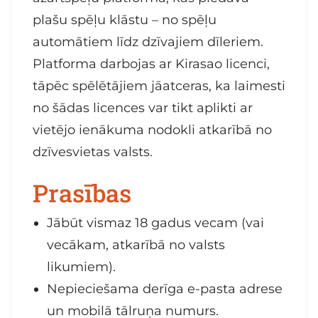
plašu spēļu klāstu – no spēļu
automātiem līdz dzīvajiem dīleriem.
Platforma darbojas ar Kirasao licenci,
tāpēc spēlētājiem jāatceras, ka laimesti
no šādas licences var tikt aplikti ar
vietējo ienākuma nodokli atkarībā no
dzīvesvietas valsts.
Prasības
Jābūt vismaz 18 gadus vecam (vai
vecākam, atkarībā no valsts
likumiem).
Nepieciešama derīga e-pasta adrese
un mobilā tālruņa numurs.