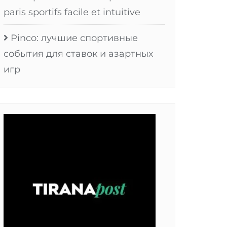
paris sportifs facile et intuitive
Pinco: лучшие спортивные
события для ставок и азартных
игр