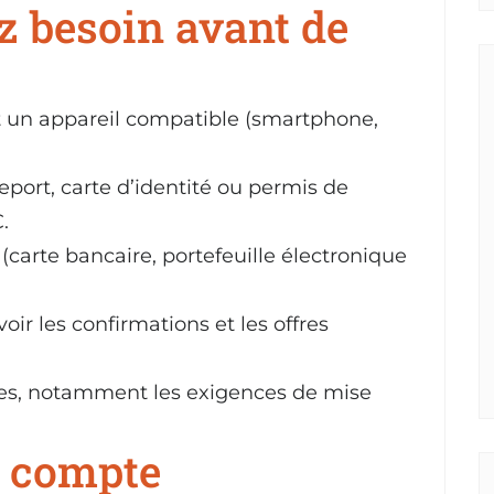
z besoin avant de
t un appareil compatible (smartphone,
eport, carte d’identité ou permis de
.
arte bancaire, portefeuille électronique
ir les confirmations et les offres
les, notamment les exigences de mise
u compte