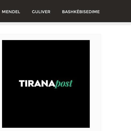
MENDEL
GULIVER
BASHKËBISEDIME