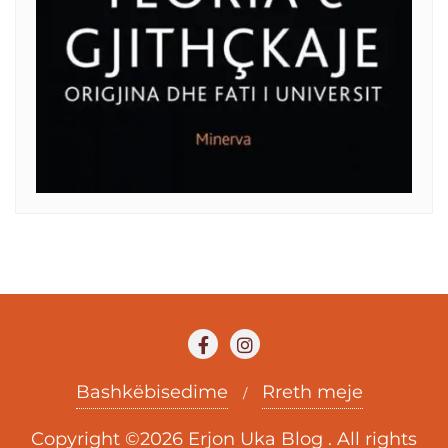
Bashkëbisedime
Rreth meje
Copyright ©2026 Erjon Uka Blog . All rights