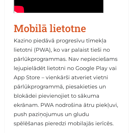
Mobilā lietotne
Kazino piedāvā progresīvu tīmekļa
lietotni (PWA), ko var palaist tieši no
pārlūkprogrammas. Nav nepieciešams
lejupielādēt lietotni no Google Play vai
App Store – vienkārši atveriet vietni
pārlūkprogrammā, piesakieties un
blokādei pievienojiet to sākuma
ekrānam. PWA nodrošina ātru piekļuvi,
push paziņojumus un gludu
spēlēšanas pieredzi mobilajās ierīcēs.