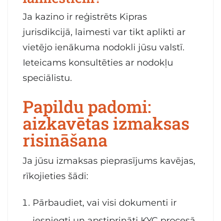
Ja kazino ir reģistrēts Kipras
jurisdikcijā, laimesti var tikt aplikti ar
vietējo ienākuma nodokli jūsu valstī.
Ieteicams konsultēties ar nodokļu
speciālistu.
Papildu padomi:
aizkavētas izmaksas
risināšana
Ja jūsu izmaksas pieprasījums kavējas,
rīkojieties šādi:
Pārbaudiet, vai visi dokumenti ir
iesniegti un apstiprināti KYC procesā.