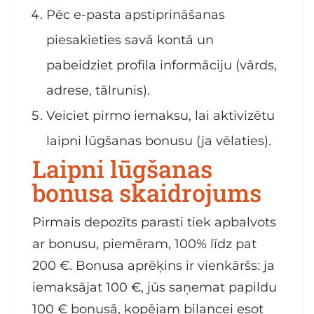
Pēc e-pasta apstiprināšanas
piesakieties savā kontā un
pabeidziet profila informāciju (vārds,
adrese, tālrunis).
Veiciet pirmo iemaksu, lai aktivizētu
laipni lūgšanas bonusu (ja vēlaties).
Laipni lūgšanas
bonusa skaidrojums
Pirmais depozīts parasti tiek apbalvots
ar bonusu, piemēram, 100% līdz pat
200 €. Bonusa aprēķins ir vienkāršs: ja
iemaksājat 100 €, jūs saņemat papildu
100 € bonusā, kopējam bilancei esot