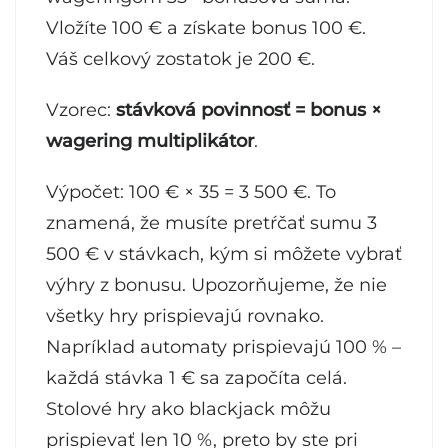
Vložíte 100 € a získate bonus 100 €.
Váš celkový zostatok je 200 €.
Vzorec:
stávková povinnosť = bonus ×
wagering multiplikátor
.
Výpočet: 100 € × 35 = 3 500 €. To
znamená, že musíte pretŕčať sumu 3
500 € v stávkach, kým si môžete vybrať
výhry z bonusu. Upozorňujeme, že nie
všetky hry prispievajú rovnako.
Napríklad automaty prispievajú 100 % –
každá stávka 1 € sa započíta celá.
Stolové hry ako blackjack môžu
prispievať len 10 %, preto by ste pri