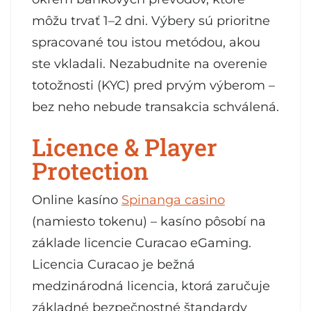
môžu trvať 1–2 dni. Výbery sú prioritne
spracované tou istou metódou, akou
ste vkladali. Nezabudnite na overenie
totožnosti (KYC) pred prvým výberom –
bez neho nebude transakcia schválená.
Licence & Player
Protection
Online kasíno
Spinanga casino
(namiesto tokenu) – kasíno pôsobí na
základe licencie Curacao eGaming.
Licencia Curacao je bežná
medzinárodná licencia, ktorá zaručuje
základné bezpečnostné štandardy