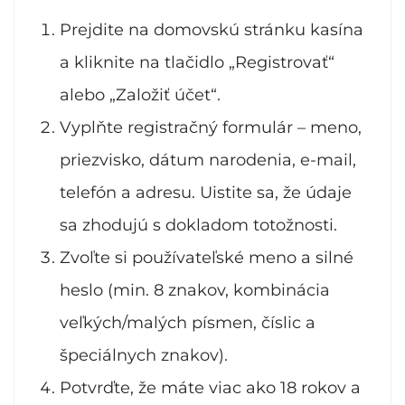
Prejdite na domovskú stránku kasína
a kliknite na tlačidlo „Registrovať“
alebo „Založiť účet“.
Vyplňte registračný formulár – meno,
priezvisko, dátum narodenia, e-mail,
telefón a adresu. Uistite sa, že údaje
sa zhodujú s dokladom totožnosti.
Zvoľte si používateľské meno a silné
heslo (min. 8 znakov, kombinácia
veľkých/malých písmen, číslic a
špeciálnych znakov).
Potvrďte, že máte viac ako 18 rokov a