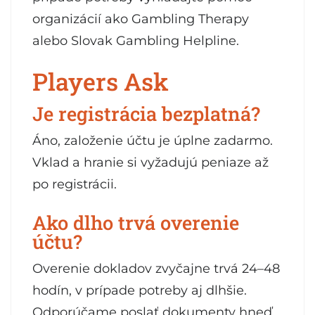
organizácií ako Gambling Therapy
alebo Slovak Gambling Helpline.
Players Ask
Je registrácia bezplatná?
Áno, založenie účtu je úplne zadarmo.
Vklad a hranie si vyžadujú peniaze až
po registrácii.
Ako dlho trvá overenie
účtu?
Overenie dokladov zvyčajne trvá 24–48
hodín, v prípade potreby aj dlhšie.
Odporúčame poslať dokumenty hneď