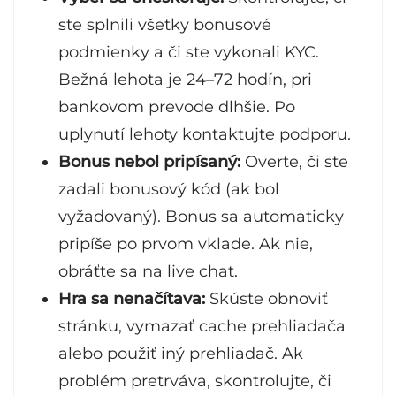
ste splnili všetky bonusové
podmienky a či ste vykonali KYC.
Bežná lehota je 24–72 hodín, pri
bankovom prevode dlhšie. Po
uplynutí lehoty kontaktujte podporu.
Bonus nebol pripísaný:
Overte, či ste
zadali bonusový kód (ak bol
vyžadovaný). Bonus sa automaticky
pripíše po prvom vklade. Ak nie,
obráťte sa na live chat.
Hra sa nenačítava:
Skúste obnoviť
stránku, vymazať cache prehliadača
alebo použiť iný prehliadač. Ak
problém pretrváva, skontrolujte, či