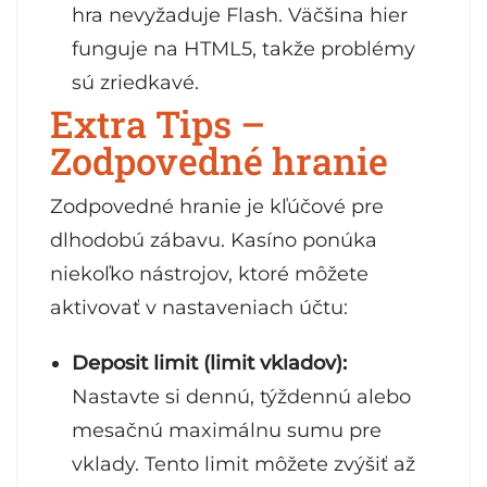
hra nevyžaduje Flash. Väčšina hier
funguje na HTML5, takže problémy
sú zriedkavé.
Extra Tips –
Zodpovedné hranie
Zodpovedné hranie je kľúčové pre
dlhodobú zábavu. Kasíno ponúka
niekoľko nástrojov, ktoré môžete
aktivovať v nastaveniach účtu:
Deposit limit (limit vkladov):
Nastavte si dennú, týždennú alebo
mesačnú maximálnu sumu pre
vklady. Tento limit môžete zvýšiť až