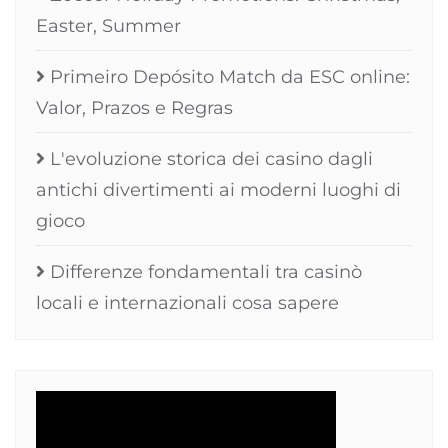
Easter, Summer
Primeiro Depósito Match da ESC online:
Valor, Prazos e Regras
L'evoluzione storica dei casino dagli
antichi divertimenti ai moderni luoghi di
gioco
Differenze fondamentali tra casinò
locali e internazionali cosa sapere