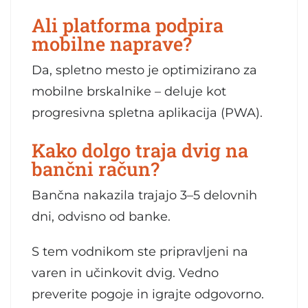
Ali platforma podpira
mobilne naprave?
Da, spletno mesto je optimizirano za
mobilne brskalnike – deluje kot
progresivna spletna aplikacija (PWA).
Kako dolgo traja dvig na
bančni račun?
Bančna nakazila trajajo 3–5 delovnih
dni, odvisno od banke.
S tem vodnikom ste pripravljeni na
varen in učinkovit dvig. Vedno
preverite pogoje in igrajte odgovorno.