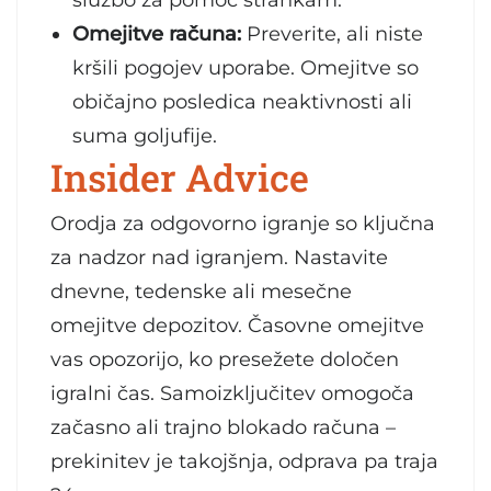
službo za pomoč strankam.
Omejitve računa:
Preverite, ali niste
kršili pogojev uporabe. Omejitve so
običajno posledica neaktivnosti ali
suma goljufije.
Insider Advice
Orodja za odgovorno igranje so ključna
za nadzor nad igranjem. Nastavite
dnevne, tedenske ali mesečne
omejitve depozitov. Časovne omejitve
vas opozorijo, ko presežete določen
igralni čas. Samoizključitev omogoča
začasno ali trajno blokado računa –
prekinitev je takojšnja, odprava pa traja