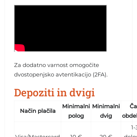
Za dodatno varnost omogočite
dvostopenjsko avtentikacijo (2FA).
Depoziti in dvigi
Minimalni
Minimalni
Ča
Način plačila
polog
dvig
obde
1-