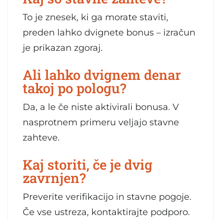
To je znesek, ki ga morate staviti,
preden lahko dvignete bonus – izračun
je prikazan zgoraj.
Ali lahko dvignem denar
takoj po pologu?
Da, a le če niste aktivirali bonusa. V
nasprotnem primeru veljajo stavne
zahteve.
Kaj storiti, če je dvig
zavrnjen?
Preverite verifikacijo in stavne pogoje.
Če vse ustreza, kontaktirajte podporo.