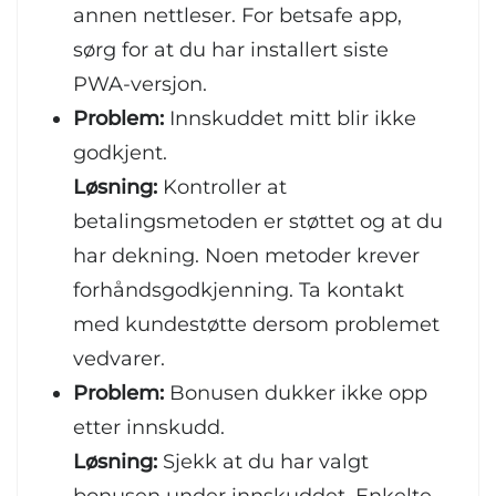
annen nettleser. For betsafe app,
sørg for at du har installert siste
PWA-versjon.
Problem:
Innskuddet mitt blir ikke
godkjent.
Løsning:
Kontroller at
betalingsmetoden er støttet og at du
har dekning. Noen metoder krever
forhåndsgodkjenning. Ta kontakt
med kundestøtte dersom problemet
vedvarer.
Problem:
Bonusen dukker ikke opp
etter innskudd.
Løsning:
Sjekk at du har valgt