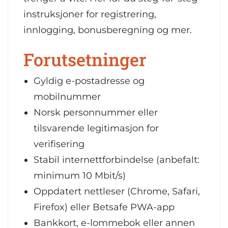
instruksjoner for registrering,
innlogging, bonusberegning og mer.
Forutsetninger
Gyldig e-postadresse og
mobilnummer
Norsk personnummer eller
tilsvarende legitimasjon for
verifisering
Stabil internettforbindelse (anbefalt:
minimum 10 Mbit/s)
Oppdatert nettleser (Chrome, Safari,
Firefox) eller Betsafe PWA-app
Bankkort, e-lommebok eller annen