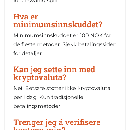
for ansvarlig spill.
Hva er
minimumsinnskuddet?
Minimumsinnskuddet er 100 NOK for
de fleste metoder. Sjekk betalingssiden
for detaljer.
Kan jeg sette inn med
kryptovaluta?
Nei, Betsafe støtter ikke kryptovaluta
per i dag. Kun tradisjonelle
betalingsmetoder.
Trenger jeg å verifisere
kontoen min?