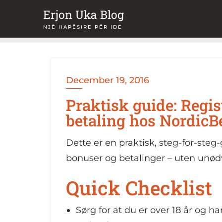
Skip
Erjon Uka Blog
to
NJË HAPËSIRË PËR IDE
content
December 19, 2016
Praktisk guide: Regis
betaling hos NordicB
Dette er en praktisk, steg-for-steg
bonuser og betalinger – uten unød
Quick Checklist
Sørg for at du er over 18 år og har