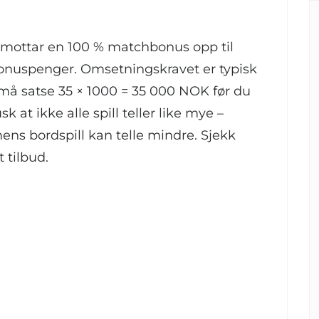
 mottar en 100 % matchbonus opp til
onuspenger. Omsetningskravet er typisk
må satse 35 × 1000 = 35 000 NOK før du
 at ikke alle spill teller like mye –
mens bordspill kan telle mindre. Sjekk
t tilbud.