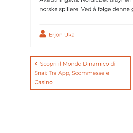
Avslutningsvis: NordicBet tilbyr en
norske spillere. Ved å følge denne g
Erjon Uka
Post
navigation
Scopri il Mondo Dinamico di
Snai: Tra App, Scommesse e
Casino