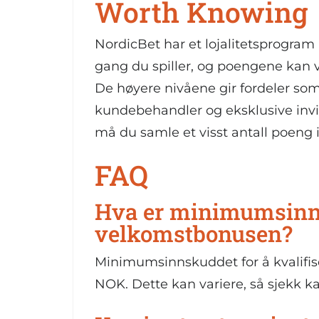
Worth Knowing
NordicBet har et lojalitetsprogram
gang du spiller, og poengene kan ve
De høyere nivåene gir fordeler som
kundebehandler og eksklusive invita
må du samle et visst antall poeng i
FAQ
Hva er minimumsinns
velkomstbonusen?
Minimumsinnskuddet for å kvalifis
NOK. Dette kan variere, så sjekk k