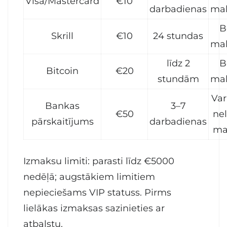
Visa/Mastercard
€10
darbadienas
ma
B
Skrill
€10
24 stundas
ma
līdz 2
B
Bitcoin
€20
stundām
ma
Var
Bankas
3–7
€50
nel
pārskaitījums
darbadienas
ma
Izmaksu limiti: parasti līdz €5000
nedēļā; augstākiem limitiem
nepieciešams VIP statuss. Pirms
lielākas izmaksas sazinieties ar
atbalstu.