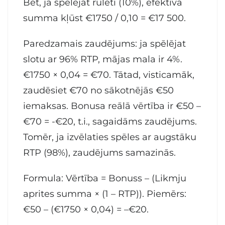
Bet, ja spēlējat ruleti (10%), efektīvā
summa kļūst €1750 / 0,10 = €17 500.
Paredzamais zaudējums: ja spēlējat
slotu ar 96% RTP, mājas mala ir 4%.
€1750 × 0,04 = €70. Tātad, visticamāk,
zaudēsiet €70 no sākotnējās €50
iemaksas. Bonusa reālā vērtība ir €50 –
€70 = -€20, t.i., sagaidāms zaudējums.
Tomēr, ja izvēlaties spēles ar augstāku
RTP (98%), zaudējums samazinās.
Formula: Vērtība = Bonuss – (Likmju
aprites summa × (1 – RTP)). Piemērs:
€50 – (€1750 × 0,04) = –€20.