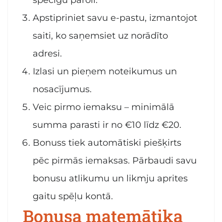
spēcīgu paroli.
Apstipriniet savu e-pastu, izmantojot
saiti, ko saņemsiet uz norādīto
adresi.
Izlasi un pieņem noteikumus un
nosacījumus.
Veic pirmo iemaksu – minimālā
summa parasti ir no €10 līdz €20.
Bonuss tiek automātiski piešķirts
pēc pirmās iemaksas. Pārbaudi savu
bonusu atlikumu un likmju aprites
gaitu spēļu kontā.
Bonusa matemātika