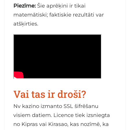
Piezīme:
Šie aprēķini ir tikai
matemātiski; faktiskie rezultāti var
atšķirties.
Vai tas ir droši?
Nv kazino izmanto SSL šifrēšanu
visiem datiem. Licence tiek izsniegta
no Kipras vai Kirasao, kas nozīmē, ka