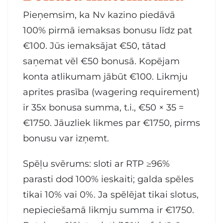
Pieņemsim, ka Nv kazino piedāvā
100% pirmā iemaksas bonusu līdz pat
€100. Jūs iemaksājat €50, tātad
saņemat vēl €50 bonusā. Kopējam
konta atlikumam jābūt €100. Likmju
aprites prasība (wagering requirement)
ir 35x bonusa summa, t.i., €50 × 35 =
€1750. Jāuzliek likmes par €1750, pirms
bonusu var izņemt.
Spēļu svērums: sloti ar RTP ≥96%
parasti dod 100% ieskaiti; galda spēles
tikai 10% vai 0%. Ja spēlējat tikai slotus,
nepieciešamā likmju summa ir €1750.