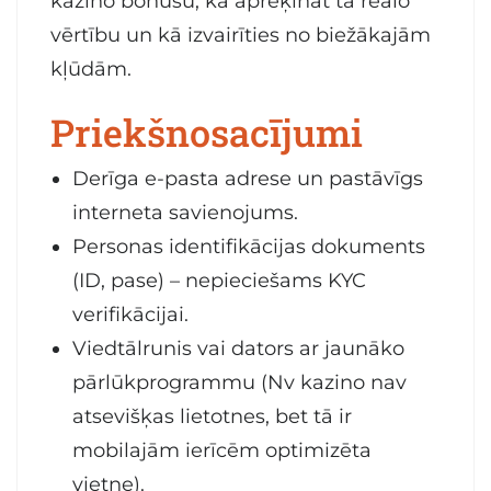
kazino bonusu, kā aprēķināt tā reālo
vērtību un kā izvairīties no biežākajām
kļūdām.
Priekšnosacījumi
Derīga e-pasta adrese un pastāvīgs
interneta savienojums.
Personas identifikācijas dokuments
(ID, pase) – nepieciešams KYC
verifikācijai.
Viedtālrunis vai dators ar jaunāko
pārlūkprogrammu (Nv kazino nav
atsevišķas lietotnes, bet tā ir
mobilajām ierīcēm optimizēta
vietne).