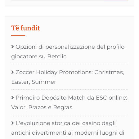
Të fundit
Opzioni di personalizzazione del profilo
giocatore su Betclic
Zoccer Holiday Promotions: Christmas,
Easter, Summer
Primeiro Depósito Match da ESC online:
Valor, Prazos e Regras
L'evoluzione storica dei casino dagli
antichi divertimenti ai moderni luoghi di