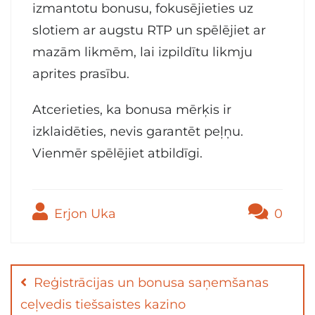
izmantotu bonusu, fokusējieties uz
slotiem ar augstu RTP un spēlējiet ar
mazām likmēm, lai izpildītu likmju
aprites prasību.
Atcerieties, ka bonusa mērķis ir
izklaidēties, nevis garantēt peļņu.
Vienmēr spēlējiet atbildīgi.
Erjon Uka
0
Post
navigation
Reģistrācijas un bonusa saņemšanas
ceļvedis tiešsaistes kazino