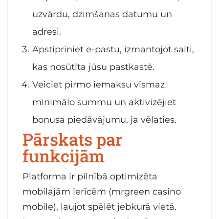
uzvārdu, dzimšanas datumu un
adresi.
Apstipriniet e-pastu, izmantojot saiti,
kas nosūtīta jūsu pastkastē.
Veiciet pirmo iemaksu vismaz
minimālo summu un aktivizējiet
bonusa piedāvājumu, ja vēlaties.
Pārskats par
funkcijām
Platforma ir pilnībā optimizēta
mobilajām ierīcēm (mrgreen casino
mobile), ļaujot spēlēt jebkurā vietā.