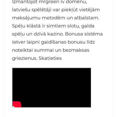
Izmantojot mrgreen lv domēnu,
latviešu spēlētāji var piekļūt vietējām
maksājumu metodēm un atbalstam.
Spēļu klāstā ir simtiem slotu, galda
spēļu un dzīvā kazino. Bonusa sistēma
ietver laipni gaidīšanas bonusu līdz
noteiktai summai un bezmaksas
griezienus. Skatieties