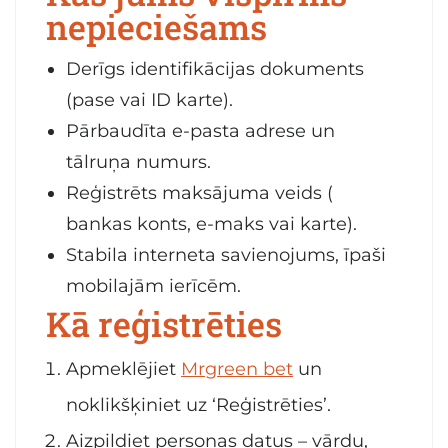
nepieciešams
Derīgs identifikācijas dokuments
(pase vai ID karte).
Pārbaudīta e-pasta adrese un
tālruņa numurs.
Reģistrēts maksājuma veids (
bankas konts, e-maks vai karte).
Stabila interneta savienojums, īpaši
mobilajām ierīcēm.
Kā reģistrēties
Apmeklējiet
Mrgreen bet
un
noklikšķiniet uz ‘Reģistrēties’.
Aizpildiet personas datus – vārdu,