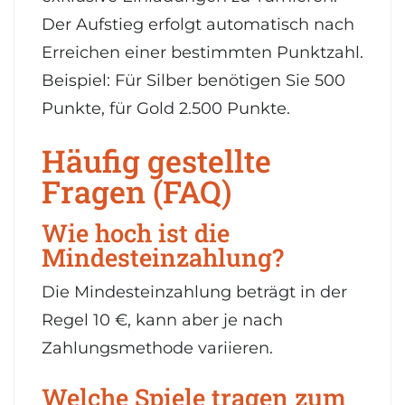
Der Aufstieg erfolgt automatisch nach
Erreichen einer bestimmten Punktzahl.
Beispiel: Für Silber benötigen Sie 500
Punkte, für Gold 2.500 Punkte.
Häufig gestellte
Fragen (FAQ)
Wie hoch ist die
Mindesteinzahlung?
Die Mindesteinzahlung beträgt in der
Regel 10 €, kann aber je nach
Zahlungsmethode variieren.
Welche Spiele tragen zum