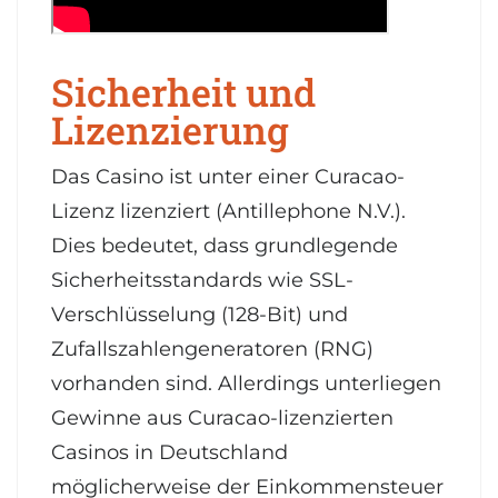
Sicherheit und
Lizenzierung
Das Casino ist unter einer Curacao-
Lizenz lizenziert (Antillephone N.V.).
Dies bedeutet, dass grundlegende
Sicherheitsstandards wie SSL-
Verschlüsselung (128-Bit) und
Zufallszahlengeneratoren (RNG)
vorhanden sind. Allerdings unterliegen
Gewinne aus Curacao-lizenzierten
Casinos in Deutschland
möglicherweise der Einkommensteuer