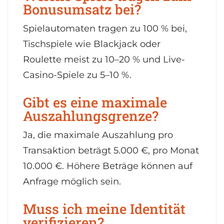
Bonusumsatz bei?
Spielautomaten tragen zu 100 % bei,
Tischspiele wie Blackjack oder
Roulette meist zu 10–20 % und Live-
Casino-Spiele zu 5–10 %.
Gibt es eine maximale
Auszahlungsgrenze?
Ja, die maximale Auszahlung pro
Transaktion beträgt 5.000 €, pro Monat
10.000 €. Höhere Beträge können auf
Anfrage möglich sein.
Muss ich meine Identität
verifizieren?