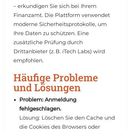
– erkundigen Sie sich bei Ihrem
Finanzamt. Die Plattform verwendet
moderne Sicherheitsprotokolle, um
Ihre Daten zu schützen. Eine
zusätzliche Prüfung durch
Drittanbieter (z. B. iTech Labs) wird
empfohlen.
Häufige Probleme
und Lösungen
Problem: Anmeldung
fehlgeschlagen.
Lösung: Löschen Sie den Cache und
die Cookies des Browsers oder