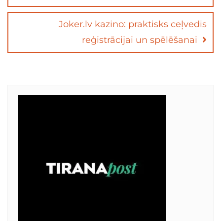
Joker.lv kazino: praktisks ceļvedis
reģistrācijai un spēlēšanai