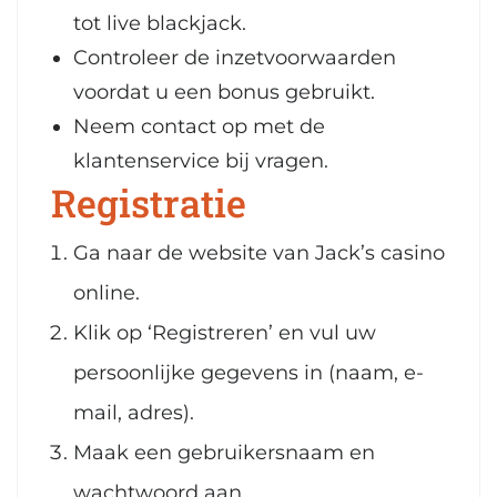
tot live blackjack.
Controleer de inzetvoorwaarden
voordat u een bonus gebruikt.
Neem contact op met de
klantenservice bij vragen.
Registratie
Ga naar de website van Jack’s casino
online.
Klik op ‘Registreren’ en vul uw
persoonlijke gegevens in (naam, e-
mail, adres).
Maak een gebruikersnaam en
wachtwoord aan.