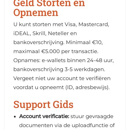
Geld Storten en
Opnemen
U kunt storten met Visa, Mastercard,
iDEAL, Skrill, Neteller en
bankoverschrijving. Minimaal €10,
maximaal €5.000 per transactie.
Opnames: e-wallets binnen 24-48 uur,
bankoverschrijving 3-5 werkdagen.
Vergeet niet uw account te verifiëren
voordat u opneemt (ID, adresbewijs).
Support Gids
Account verificatie:
stuur gevraagde
documenten via de uploadfunctie of