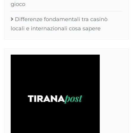
gioco
Differenze fondamentali tra casinò
locali e internazionali cosa sapere