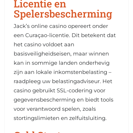
Licentie en
Spelersbescherming
Jack’s online casino opereert onder
een Curaçao-licentie. Dit betekent dat
het casino voldoet aan
basisveiligheidseisen, maar winnen
kan in sommige landen onderhevig
zijn aan lokale inkomstenbelasting –
raadpleeg uw belastingadviseur. Het
casino gebruikt SSL-codering voor
gegevensbescherming en biedt tools
voor verantwoord spelen, zoals
stortingslimieten en zelfuitsluiting.